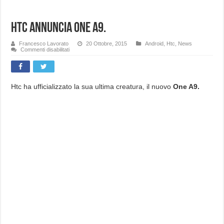
Htc annuncia One A9.
Francesco Lavorato
20 Ottobre, 2015
Android
,
Htc
,
News
su
Commenti disabilitati
Htc
annuncia
One
A9.
Htc ha ufficializzato la sua ultima creatura, il nuovo
One A9.