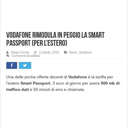
Vodafone rimodula in peggio la Smart
Passport (per l’estero)
Diego Cervia
11 Aprile, 2016
News
,
Vodafone
su
Commenti disabilitati
Vodafone
rimodula
in
peggio
la
Smart
Una delle poche offerte decenti di
Vodafone
è la tariffa per
Passport
l’estero
Smart Passport
, 3 euro al giorno per avere
500 mb di
(per
l’estero)
traffico dati
e 50 minuti di sms e chiamate.