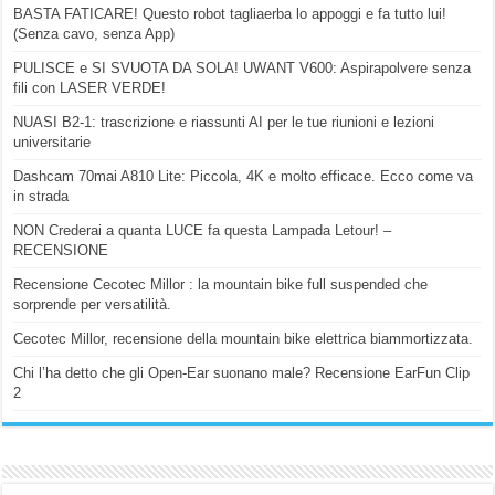
BASTA FATICARE! Questo robot tagliaerba lo appoggi e fa tutto lui!
(Senza cavo, senza App)
PULISCE e SI SVUOTA DA SOLA! UWANT V600: Aspirapolvere senza
fili con LASER VERDE!
NUASI B2-1: trascrizione e riassunti AI per le tue riunioni e lezioni
universitarie
Dashcam 70mai A810 Lite: Piccola, 4K e molto efficace. Ecco come va
in strada
NON Crederai a quanta LUCE fa questa Lampada Letour! –
RECENSIONE
Recensione Cecotec Millor : la mountain bike full suspended che
sorprende per versatilità.
Cecotec Millor, recensione della mountain bike elettrica biammortizzata.
Chi l’ha detto che gli Open-Ear suonano male? Recensione EarFun Clip
2