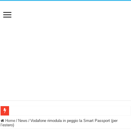
BASTA FATICARE! Questo robot tagliaerba lo appoggi e fa tutto lui! (Senza cav
Home
/
News
/
Vodafone rimodula in peggio la Smart Passport (per
l’estero)
PULISCE e SI SVUOTA DA SOLA! UWANT V600: Aspirapolvere senza fili con