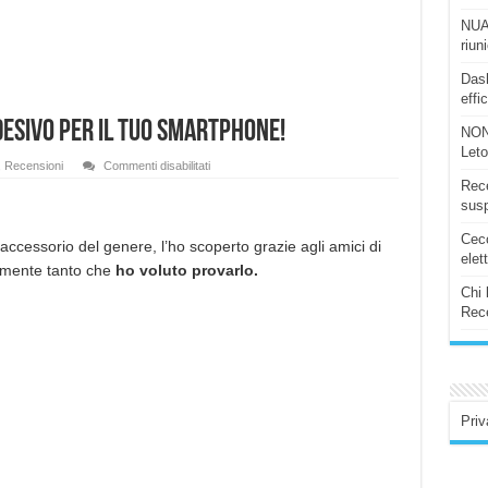
NUAS
riun
Dash
effi
desivo per il tuo smartphone!
NON
Let
su
,
Recensioni
Commenti disabilitati
RingStand
Rece
ORZLY
:
susp
L’anello
adesivo
Ceco
per
 accessorio del genere, l’ho scoperto grazie agli amici di
il
elet
almente tanto che
ho voluto provarlo.
tuo
smartphone!
Chi 
Rece
Priv