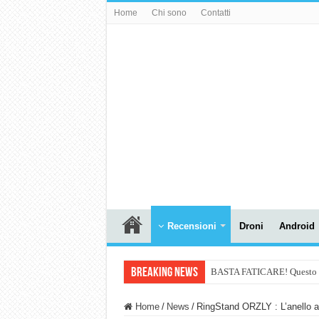
Home
Chi sono
Contatti
Recensioni
Droni
Android
Breaking News
BASTA FATICARE! Questo robo
PULISCE e SI SVUOTA DA S
Home
/
News
/
RingStand ORZLY : L’anello a
NUASI B2-1: trascrizione e ri