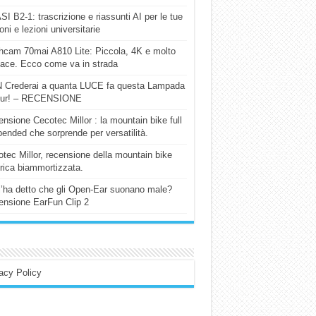
I B2-1: trascrizione e riassunti AI per le tue
ioni e lezioni universitarie
cam 70mai A810 Lite: Piccola, 4K e molto
cace. Ecco come va in strada
 Crederai a quanta LUCE fa questa Lampada
our! – RECENSIONE
nsione Cecotec Millor : la mountain bike full
ended che sorprende per versatilità.
tec Millor, recensione della mountain bike
trica biammortizzata.
l’ha detto che gli Open-Ear suonano male?
nsione EarFun Clip 2
acy Policy