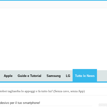
Apple
Guide e Tutorial
Samsung
LG
Tutte le News
t tagliaerba lo appoggi e fa tutto lui! (Senza cavo, senza App)
OLA! UWANT V600: Aspirapolvere senza fili con LASER VERDE!
desivo per il tuo smartphone!
assunti AI per le tue riunioni e lezioni universitarie