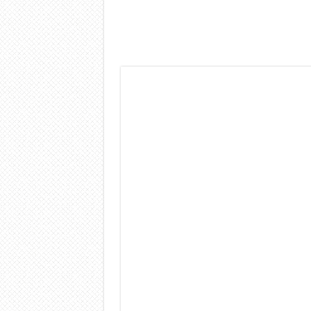
Dashcam 70mai A810 Lite: Pi
NON Crederai a quanta LU
Cecotec Millor, recensione 
Chi l’ha detto che gli Ope
BENKS OMNIWARRIOR: Più d
Brondi Amico Vero 4G: Focus
Brondi Amico VERO 4G : Fo