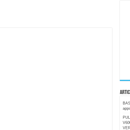
ccola, 4K e molto efficace. Ecco come va in strada
CE fa questa Lampada Letour! – RECENSIONE
della mountain bike elettrica biammortizzata.
n-Ear suonano male? Recensione EarFun Clip 2
i un semplice vetro temperato!
 su SOS, sicurezza e controllo da remoto.
cus su SOS e comandi da remoto
Artic
BAST
appo
PUL
V600
VER