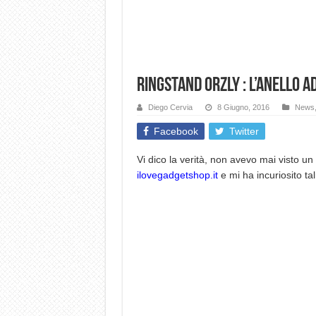
RingStand ORZLY : L’anello a
Diego Cervia
8 Giugno, 2016
News
Facebook
Twitter
Vi dico la verità, non avevo mai visto un
ilovegadgetshop.it
e mi ha incuriosito t