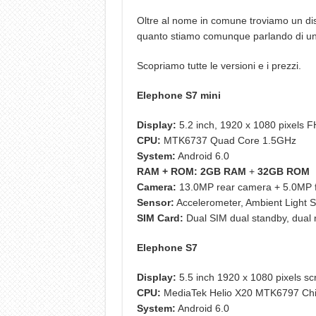
Oltre al nome in comune troviamo un di
quanto stiamo comunque parlando di un 
Scopriamo tutte le versioni e i prezzi.
Elephone S7 mini
Display:
5.2 inch, 1920 x 1080 pixels 
CPU:
MTK6737 Quad Core 1.5GHz
System:
Android 6.0
RAM + ROM:
2GB RAM
+
32GB ROM
Camera:
13.0MP rear camera + 5.0MP 
Sensor:
Accelerometer, Ambient Light Se
SIM Card:
Dual SIM dual standby, dual
Elephone S7
Display:
5.5 inch 1920 x 1080 pixels sc
CPU:
MediaTek Helio X20 MTK6797 Ch
System:
Android 6.0