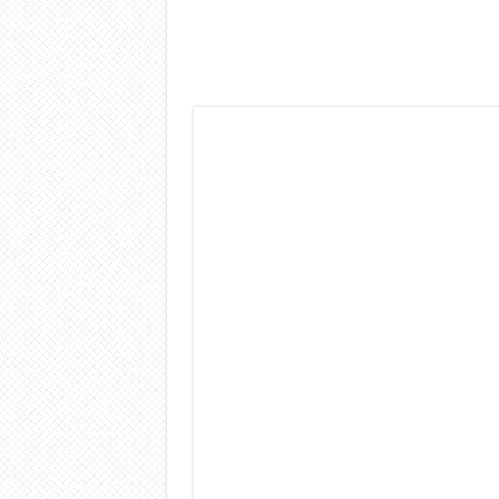
Dashcam 70mai A810 Lite: Pi
NON Crederai a quanta LU
Cecotec Millor, recensione 
Chi l’ha detto che gli Ope
BENKS OMNIWARRIOR: Più d
Brondi Amico Vero 4G: Focus
Brondi Amico VERO 4G : Fo