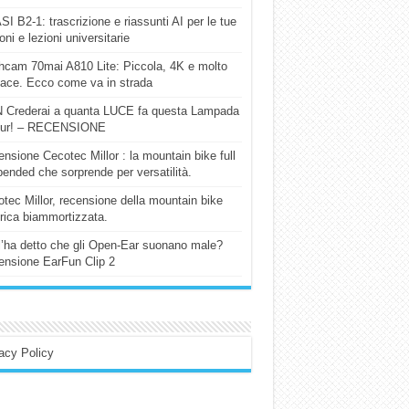
I B2-1: trascrizione e riassunti AI per le tue
ioni e lezioni universitarie
cam 70mai A810 Lite: Piccola, 4K e molto
cace. Ecco come va in strada
 Crederai a quanta LUCE fa questa Lampada
our! – RECENSIONE
nsione Cecotec Millor : la mountain bike full
ended che sorprende per versatilità.
tec Millor, recensione della mountain bike
trica biammortizzata.
l’ha detto che gli Open-Ear suonano male?
nsione EarFun Clip 2
acy Policy