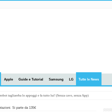
Apple
Guide e Tutorial
Samsung
LG
Tutte le News
t tagliaerba lo appoggi e fa tutto lui! (Senza cavo, senza App)
OLA! UWANT V600: Aspirapolvere senza fili con LASER VERDE!
otazioni. Si parte da 135€
assunti AI per le tue riunioni e lezioni universitarie