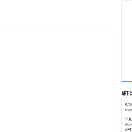
ccola, 4K e molto efficace. Ecco come va in strada
CE fa questa Lampada Letour! – RECENSIONE
della mountain bike elettrica biammortizzata.
n-Ear suonano male? Recensione EarFun Clip 2
i un semplice vetro temperato!
 su SOS, sicurezza e controllo da remoto.
cus su SOS e comandi da remoto
Artic
BAST
appo
PUL
V600
VER