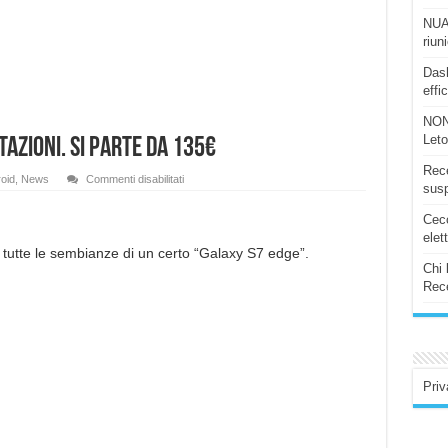
NUAS
riun
Dash
effi
NON
Let
tazioni. Si parte da 135€
Rece
su
oid
,
News
Commenti disabilitati
susp
Elephone
S7,
al
Ceco
via
elet
le
prenotazioni.
utte le sembianze di un certo “Galaxy S7 edge”.
Si
Chi 
parte
Rece
da
135€
Priv