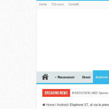
Home
Chi sono
Contatti
Recensioni
Droni
Android
Breaking News
BASTA FATICARE! Questo robo
PULISCE e SI SVUOTA DA S
Home
/
Android
/
Elephone S7, al via le pren
NUASI B2-1: trascrizione e ri