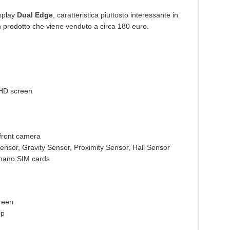
splay
Dual Edge
, caratteristica piuttosto interessante in
prodotto che viene venduto a circa 180 euro.
FHD screen
front camera
nsor, Gravity Sensor, Proximity Sensor, Hall Sensor
 nano SIM cards
reen
ip