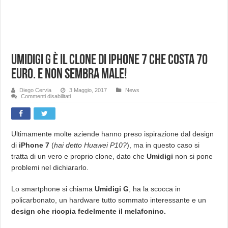
Umidigi G è il clone di iPhone 7 che costa 70
euro. E non sembra male!
Diego Cervia
3 Maggio, 2017
News
su
Commenti disabilitati
Umidigi
G
è
il
clone
di
Ultimamente molte aziende hanno preso ispirazione dal design
iPhone
di
iPhone 7
(
hai detto Huawei P10?
), ma in questo caso si
7
che
tratta di un vero e proprio clone, dato che
Umidigi
non si pone
costa
70
problemi nel dichiararlo.
euro.
E
non
sembra
Lo smartphone si chiama
Umidigi G
, ha la scocca in
male!
policarbonato, un hardware tutto sommato interessante e un
design che ricopia fedelmente il melafonino.