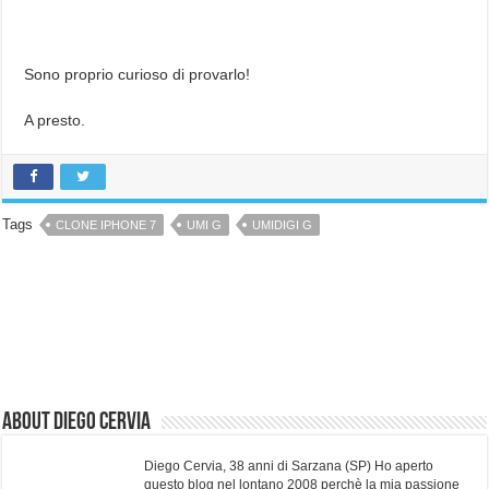
Sono proprio curioso di provarlo!
A presto.
Tags
CLONE IPHONE 7
UMI G
UMIDIGI G
About Diego Cervia
Diego Cervia, 38 anni di Sarzana (SP) Ho aperto
questo blog nel lontano 2008 perchè la mia passione