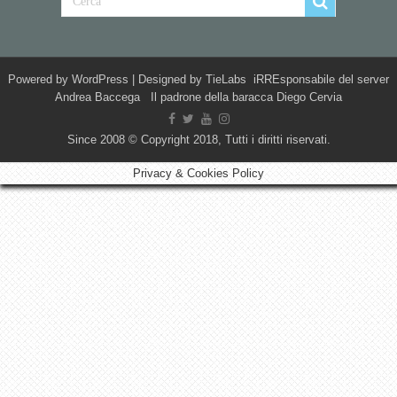
Powered by
WordPress
| Designed by
TieLabs
iRREsponsabile del server
Andrea Baccega Il padrone della baracca Diego Cervia
Since 2008 © Copyright 2018, Tutti i diritti riservati.
Privacy & Cookies Policy