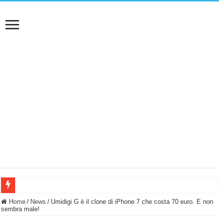
BASTA FATICARE! Questo robot tagliaerba lo appoggi e fa tutto lui! (Senza cav
Home
/
News
/
Umidigi G è il clone di iPhone 7 che costa 70 euro. E non
sembra male!
PULISCE e SI SVUOTA DA SOLA! UWANT V600: Aspirapolvere senza fili con