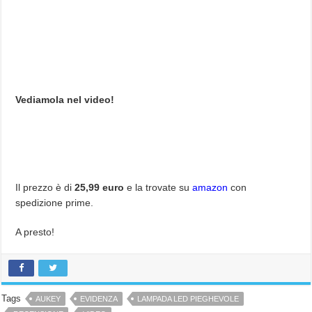
Vediamola nel video!
Il prezzo è di
25,99 euro
e la trovate su
amazon
con
spedizione prime.
A presto!
Tags
AUKEY
EVIDENZA
LAMPADA LED PIEGHEVOLE