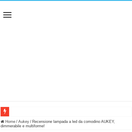
BASTA FATICARE! Questo robot tagliaerba lo appoggi e fa tutto lui! (Senza cav
Home
/
Aukey
/
Recensione lampada a led da comodino AUKEY,
dimmerabile e multiforme!
PULISCE e SI SVUOTA DA SOLA! UWANT V600: Aspirapolvere senza fili con