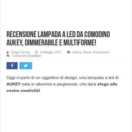
Recensione lampada a led da comodino
AUKEY, dimmerabile e multiforme!
Diego Cervia
4 Maggio, 2017
Aukey
,
News
,
Recensioni
su
Commenti disabilitati
Recensione
lampada
a
led
da
comodino
Oggi vi parlo di un oggettino di design, una lampada a led di
AUKEY,
AUKEY
tutta in alluminio e pieghevole, che darà
sfogo alla
dimmerabile
e
vostra creatività!
multiforme!