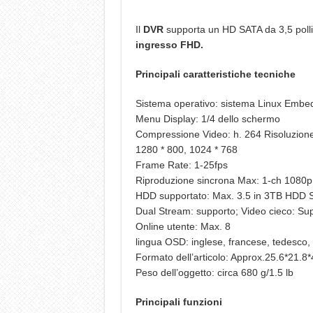
Il
DVR
supporta un HD SATA da 3,5 pollic
ingresso FHD.
Principali caratteristiche tecniche
Sistema operativo: sistema Linux Embe
Menu Display: 1/4 dello schermo
Compressione Video: h. 264 Risoluzione
1280 * 800, 1024 * 768
Frame Rate: 1-25fps
Riproduzione sincrona Max: 1-ch 1080p
HDD supportato: Max. 3.5 in 3TB HDD S
Dual Stream: supporto; Video cieco: Su
Online utente: Max. 8
lingua OSD: inglese, francese, tedesco, 
Formato dell’articolo: Approx.25.6*21.8*
Peso dell’oggetto: circa 680 g/1.5 lb
Principali funzioni