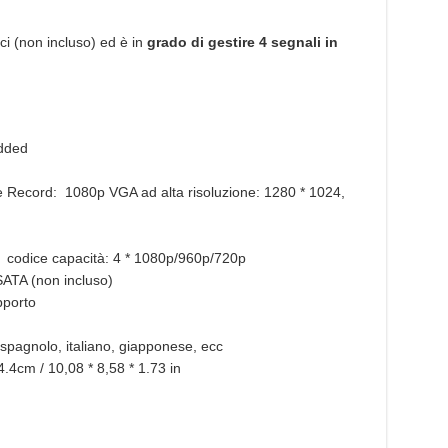
i (non incluso) ed è in
grado di gestire 4 segnali in
dded
 Record: 1080p VGA ad alta risoluzione: 1280 * 1024,
 codice capacità: 4 * 1080p/960p/720p
ATA (non incluso)
pporto
spagnolo, italiano, giapponese, ecc
4.4cm / 10,08 * 8,58 * 1.73 in