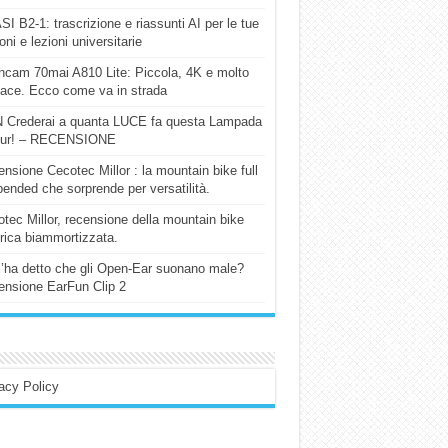
I B2-1: trascrizione e riassunti AI per le tue
ioni e lezioni universitarie
cam 70mai A810 Lite: Piccola, 4K e molto
cace. Ecco come va in strada
 Crederai a quanta LUCE fa questa Lampada
our! – RECENSIONE
nsione Cecotec Millor : la mountain bike full
ended che sorprende per versatilità.
tec Millor, recensione della mountain bike
trica biammortizzata.
l’ha detto che gli Open-Ear suonano male?
nsione EarFun Clip 2
acy Policy