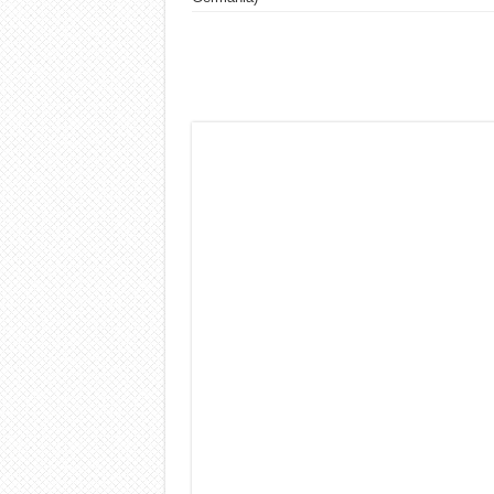
Dashcam 70mai A810 Lite: Pi
NON Crederai a quanta LU
Cecotec Millor, recensione 
Chi l’ha detto che gli Ope
BENKS OMNIWARRIOR: Più d
Brondi Amico Vero 4G: Focus
Brondi Amico VERO 4G : Fo