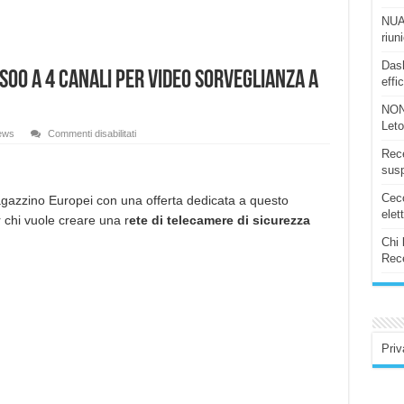
NUAS
riun
Dash
SOO a 4 canali per video sorveglianza a
effi
NON
Let
su
ews
Commenti disabilitati
Registratore
Rece
di
rete
susp
FHD
OWSOO
Ceco
a
gazzino Europei con una offerta dedicata a questo
4
elet
 chi vuole creare una r
ete di telecamere di sicurezza
canali
per
video
Chi 
sorveglianza
Rece
a
soli
12,90!
(Sped
Germania)
Priv