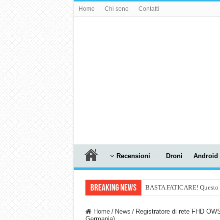
Home
Chi sono
Contatti
Recensioni
Droni
Android
Breaking News
BASTA FATICARE! Questo robo
PULISCE e SI SVUOTA DA S
Home
/
News
/
Registratore di rete FHD OWS
Germania)
NUASI B2-1: trascrizione e ri