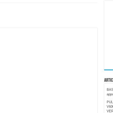
ccola, 4K e molto efficace. Ecco come va in strada
CE fa questa Lampada Letour! – RECENSIONE
della mountain bike elettrica biammortizzata.
n-Ear suonano male? Recensione EarFun Clip 2
i un semplice vetro temperato!
 su SOS, sicurezza e controllo da remoto.
cus su SOS e comandi da remoto
Artic
BAST
appo
PUL
V600
VER