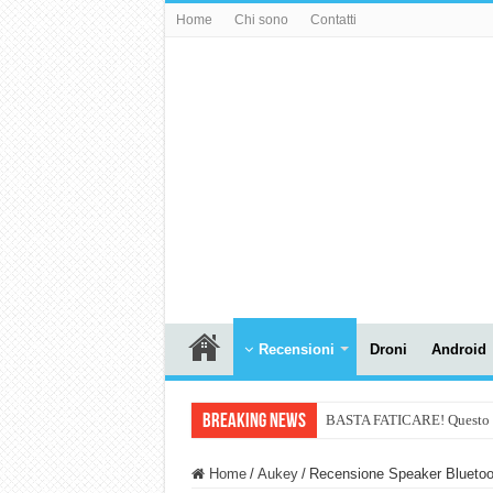
Home
Chi sono
Contatti
Recensioni
Droni
Android
Breaking News
BASTA FATICARE! Questo robo
PULISCE e SI SVUOTA DA S
Home
/
Aukey
/
Recensione Speaker Bluetooth
NUASI B2-1: trascrizione e ri