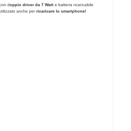
:
Resiste
con d
oppio driver da 7 Watt
e batteria ricaricabile
all’acqua
tilizzato anche per
ricaricare lo smartphone!
e
ti
ricarica
pure
lo
smartphone!