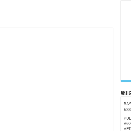
ccola, 4K e molto efficace. Ecco come va in strada
CE fa questa Lampada Letour! – RECENSIONE
della mountain bike elettrica biammortizzata.
n-Ear suonano male? Recensione EarFun Clip 2
i un semplice vetro temperato!
 su SOS, sicurezza e controllo da remoto.
cus su SOS e comandi da remoto
Artic
BAST
appo
PUL
V600
VER