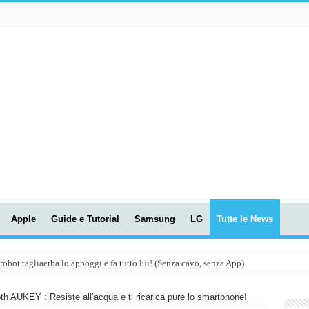
Apple
Guide e Tutorial
Samsung
LG
Tutte le News
t tagliaerba lo appoggi e fa tutto lui! (Senza cavo, senza App)
OLA! UWANT V600: Aspirapolvere senza fili con LASER VERDE!
 AUKEY : Resiste all’acqua e ti ricarica pure lo smartphone!
assunti AI per le tue riunioni e lezioni universitarie