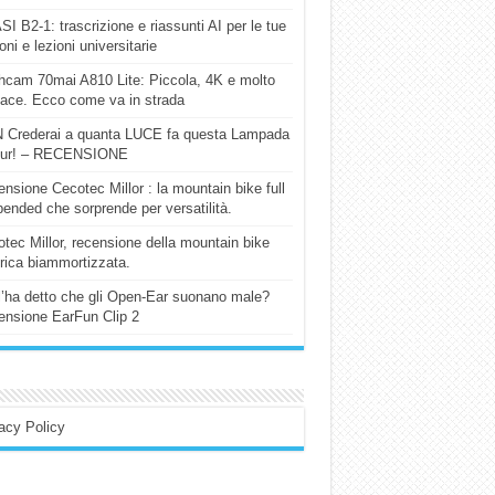
I B2-1: trascrizione e riassunti AI per le tue
ioni e lezioni universitarie
cam 70mai A810 Lite: Piccola, 4K e molto
cace. Ecco come va in strada
 Crederai a quanta LUCE fa questa Lampada
our! – RECENSIONE
nsione Cecotec Millor : la mountain bike full
ended che sorprende per versatilità.
tec Millor, recensione della mountain bike
trica biammortizzata.
l’ha detto che gli Open-Ear suonano male?
nsione EarFun Clip 2
acy Policy