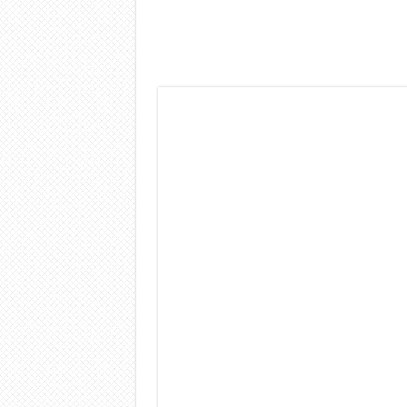
Dashcam 70mai A810 Lite: Pi
NON Crederai a quanta LU
Cecotec Millor, recensione 
Chi l’ha detto che gli Ope
BENKS OMNIWARRIOR: Più d
Brondi Amico Vero 4G: Focus
Brondi Amico VERO 4G : Fo