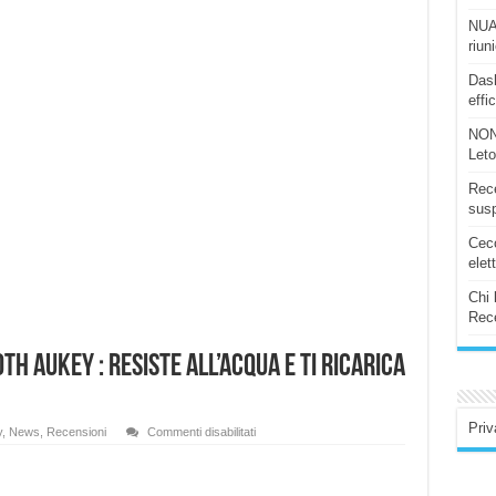
NUAS
riun
Dash
effi
NON
Let
Rece
susp
Ceco
elet
Chi 
Rece
h AUKEY : Resiste all’acqua e ti ricarica
Priv
su
y
,
News
,
Recensioni
Commenti disabilitati
Recensione
Speaker
Bluetooth
AUKEY