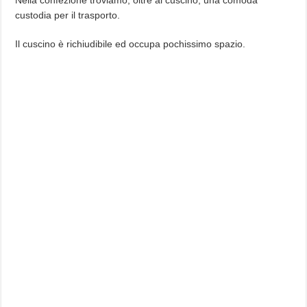
Nella confezione troviamo, oltre al cuscino, una comoda
custodia per il trasporto.
Il cuscino è richiudibile ed occupa pochissimo spazio.