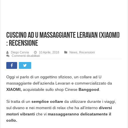
Cuscino ad U massaggiante Leravan (XIAOMI)
: Recensione
Diego Cervia
10 Aprile, 2018
News
,
Recensioni
su
Commenti disabilitati
Cuscino
ad
U
massaggiante
Leravan
(XIAOMI)
Oggi vi parlo di un oggettino sfizioso, un collare ad U
:
massaggiante dell’azienda Levaran e commercializzato da
Recensione
XIAOMI,
acquistabile sullo shop Cinese
Banggood
.
Si tratta di un
semplice collare
da utilizzare durante i viaggi,
sul divano e nei momenti di relax che ha all’interno
diversi
motori vibranti
che vi
massaggeranno delicatamente il
collo.