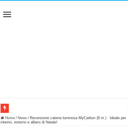
BASTA FATICARE! Questo robot tagliaerba lo appoggi e fa tutto lui! (Senza cav
Home
/
News
/
Recensione catena luminosa MyCarbon (8 m.) : Ideale per
interno, esterno e albero di Natale!
PULISCE e SI SVUOTA DA SOLA! UWANT V600: Aspirapolvere senza fili con