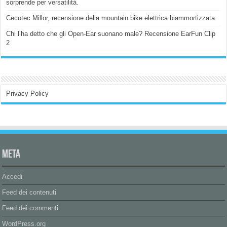
sorprende per versatilità.
Cecotec Millor, recensione della mountain bike elettrica biammortizzata.
Chi l’ha detto che gli Open-Ear suonano male? Recensione EarFun Clip
2
Privacy Policy
Meta
Accedi
Feed dei contenuti
Feed dei commenti
WordPress.org