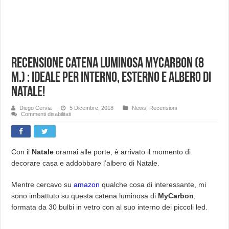
Recensione catena luminosa MyCarbon (8
m.) : Ideale per interno, esterno e albero di
Natale!
Diego Cervia
5 Dicembre, 2018
News
,
Recensioni
su
Commenti disabilitati
Recensione
catena
luminosa
MyCarbon
(8
m.)
Con il
Natale
oramai alle porte, è arrivato il momento di
:
decorare casa e addobbare l’albero di Natale.
Ideale
per
interno,
esterno
Mentre cercavo su
amazon
qualche cosa di interessante, mi
e
albero
sono imbattuto su questa catena luminosa di
MyCarbon
,
di
Natale!
formata da 30 bulbi in vetro con al suo interno dei piccoli led.