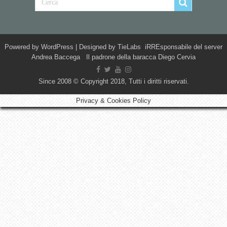
Powered by
WordPress
| Designed by
TieLabs
iRREsponsabile del server
Andrea Baccega Il padrone della baracca Diego Cervia
Since 2008 © Copyright 2018, Tutti i diritti riservati.
Privacy & Cookies Policy