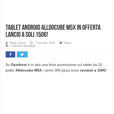
Tablet Android Alldocube M5X in offerta
lancio a soli 150€!
Diego Cervia
7 Gennaio, 2019
News
su
Commenti disabilitati
Tablet
Android
Alldocube
M5X
in
offerta
Su
Gearbest
è in atto una forte promozione sul tablet da 10
lancio
pollici
Alldocube M5X
, i primi 300 pezzi sono
venduti a 150€!
a
soli
150€!