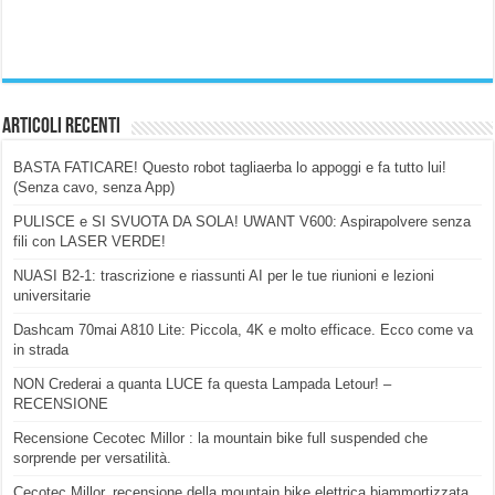
Articoli Recenti
BASTA FATICARE! Questo robot tagliaerba lo appoggi e fa tutto lui!
(Senza cavo, senza App)
PULISCE e SI SVUOTA DA SOLA! UWANT V600: Aspirapolvere senza
fili con LASER VERDE!
NUASI B2-1: trascrizione e riassunti AI per le tue riunioni e lezioni
universitarie
Dashcam 70mai A810 Lite: Piccola, 4K e molto efficace. Ecco come va
in strada
NON Crederai a quanta LUCE fa questa Lampada Letour! –
RECENSIONE
Recensione Cecotec Millor : la mountain bike full suspended che
sorprende per versatilità.
Cecotec Millor, recensione della mountain bike elettrica biammortizzata.