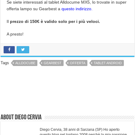
Se siete interessati al tablet Alldocume MX5, lo trovate in super
offerta lampo su Gearbest a
questo indirizzo.
Il
prezzo di 150€ è valido solo per i più veloci.
A presto!
Tags
ALLDOCUBE
GEARBEST
OFFERTA
TABLET ANDROID
About Diego Cervia
Diego Cervia, 38 anni di Sarzana (SP) Ho aperto
questo blog nel lontano 2008 perchè la mia passione