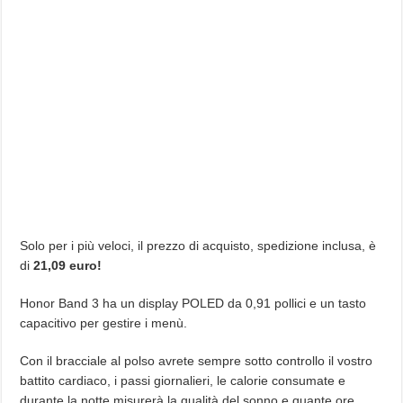
Solo per i più veloci, il prezzo di acquisto, spedizione inclusa, è
di
21,09 euro!
Honor Band 3 ha un display POLED da 0,91 pollici e un tasto
capacitivo per gestire i menù.
Con il bracciale al polso avrete sempre sotto controllo il vostro
battito cardiaco, i passi giornalieri, le calorie consumate e
durante la notte misurerà la qualità del sonno e quante ore