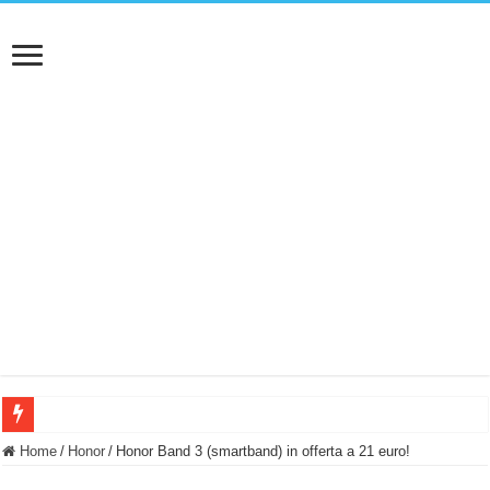
BASTA FATICARE! Questo robot tagliaerba lo appoggi e fa tutto lui! (Senza cav
Home
/
Honor
/
Honor Band 3 (smartband) in offerta a 21 euro!
PULISCE e SI SVUOTA DA SOLA! UWANT V600: Aspirapolvere senza fili con