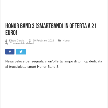
Honor Band 3 (smartband) in offerta a 21
euro!
Diego Cervia
20 Febbraio, 2019
Honor
su
Commenti disabilitati
Honor
Band
3
(smartband)
in
offerta
News veloce per segnalarvi un’offerta lampo di tomtop dedicata
a
al braccialetto smart Honor Band 3.
21
euro!