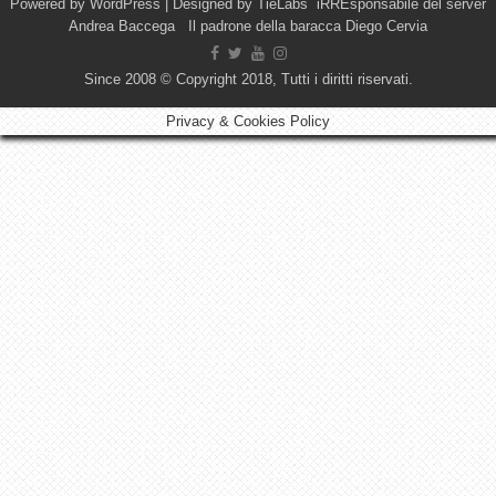
Powered by
WordPress
| Designed by
TieLabs
iRREsponsabile del server
Andrea Baccega Il padrone della baracca Diego Cervia
Since 2008 © Copyright 2018, Tutti i diritti riservati.
Privacy & Cookies Policy