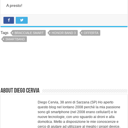
A presto!
Tags
BRACCIALE SMART
HONOR BAND 3
OFFERTA
SMARTBAND
About Diego Cervia
Diego Cervia, 38 anni di Sarzana (SP) Ho aperto
questo blog nel lontano 2008 perchè la mia passione
sono gli smartphone (nel 2008 erano cellulari!) e le
nuove tecnologie, con uno sguardo ai droni e alla
domotica. Metto a disposizione le mie conoscenze e
cerco di aiutare ad utilizzare al meglio i propri device.