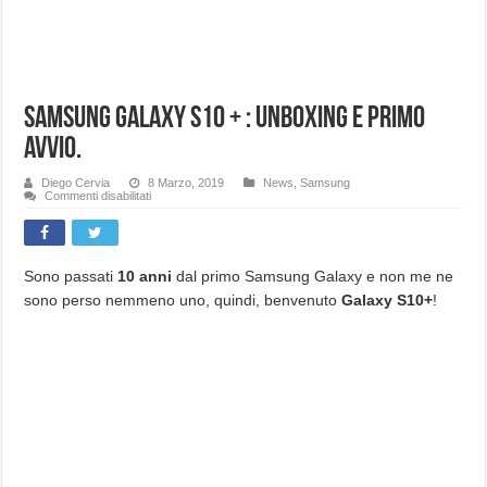
Samsung Galaxy S10 + : Unboxing e primo
avvio.
Diego Cervia
8 Marzo, 2019
News
,
Samsung
su
Commenti disabilitati
Samsung
Galaxy
S10
+
:
Unboxing
Sono passati
10 anni
dal primo Samsung Galaxy e non me ne
e
sono perso nemmeno uno, quindi, benvenuto
Galaxy S10+
!
primo
avvio.