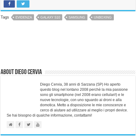
Tags
EVIDENZA
GALAXY S10
SAMSUNG
UNBOXING
About Diego Cervia
Diego Cervia, 38 anni di Sarzana (SP) Ho aperto
questo blog nel lontano 2008 perchè la mia passione
sono gli smartphone (nel 2008 erano cellulari!) e le
nuove tecnologie, con uno sguardo ai droni e alla
domotica. Metto a disposizione le mie conoscenze e
cerco di aiutare ad utilizzare al meglio i propri device.
Se hai bisogno di qualche informazione, contattami!