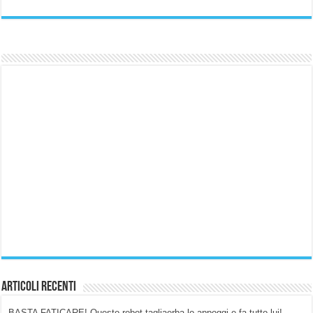
Articoli Recenti
BASTA FATICARE! Questo robot tagliaerba lo appoggi e fa tutto lui!