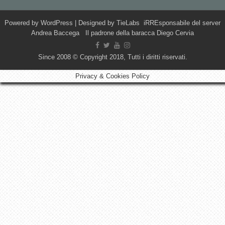
Powered by
WordPress
| Designed by
TieLabs
iRREsponsabile del server
Andrea Baccega Il padrone della baracca Diego Cervia
Since 2008 © Copyright 2018, Tutti i diritti riservati.
Privacy & Cookies Policy