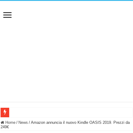
BASTA FATICARE! Questo robot tagliaerba lo appoggi e fa tutto lui! (Senza cav
Home
/
News
/
Amazon annuncia il nuovo Kindle OASIS 2019. Prezzi da
249€
PULISCE e SI SVUOTA DA SOLA! UWANT V600: Aspirapolvere senza fili con