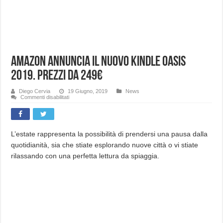
Amazon annuncia il nuovo Kindle OASIS
2019. Prezzi da 249€
Diego Cervia
19 Giugno, 2019
News
su
Commenti disabilitati
Amazon
annuncia
il
nuovo
Kindle
OASIS
L’estate rappresenta la possibilità di prendersi una pausa dalla
2019.
quotidianità, sia che stiate esplorando nuove città o vi stiate
Prezzi
da
rilassando con una perfetta lettura da spiaggia.
249€