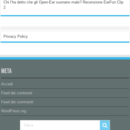
Chi l’ha detto che gli Open-Ear suonano male? Recensione EarFun Clip
2
Privacy Policy
Meta
Accedi
Feed dei contenuti
Feed dei commenti
WordPress.org