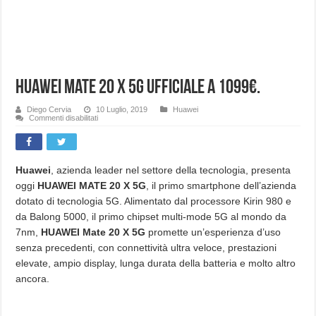
Huawei Mate 20 X 5G ufficiale a 1099€.
Diego Cervia
10 Luglio, 2019
Huawei
su
Commenti disabilitati
Huawei
Mate
20
X
5G
ufficiale
Huawei
, azienda leader nel settore della tecnologia, presenta
a
oggi
HUAWEI MATE 20 X 5G
, il primo smartphone dell’azienda
1099€.
dotato di tecnologia 5G. Alimentato dal processore Kirin 980 e
da Balong 5000, il primo chipset multi-mode 5G al mondo da
7nm,
HUAWEI Mate 20 X 5G
promette un’esperienza d’uso
senza precedenti, con connettività ultra veloce, prestazioni
elevate, ampio display, lunga durata della batteria e molto altro
ancora.