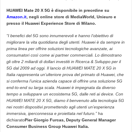
HUAWEI Mate 20 X 5G è disponibile in preordine su
Amazon.it
, negli online store di MediaWorld, Unieuro e
presso il Huawei Experience Store di Milano.
“I benefici del 5G sono innumerevoli e hanno l’obiettivo di
migliorare la vita quotidiana degli utenti. Huawei è da sempre in
prima linea per offrire soluzioni tecnologiche avanzate, ai
consumatori così come ai partner commerciali. Lo dimostrano
gli oltre 2 miliardi di dollari investiti in Ricerca & Sviluppo per il
5G dal 2009 ad oggi. Il lancio di HUAWEI MATE 20 X 5G in
Italia rappresenta un’ulteriore prova del primato di Huawei, che
si conferma l’unica azienda capace di offrire una soluzione 5G
end-to-end su larga scala. Huawei è impegnata da diverso
tempo a sviluppare un ecosistema 5G, dalle reti ai device. Con
HUAWEI MATE 20 X 5G, diamo il benvenuto alla tecnologia 5G
nei nostri dispositivi promettendo agli utenti un’esperienza
immersiva, iperconnessa e proiettata nel futuro.”
ha
dichiarato
Pier Giorgio Furcas, Deputy General Manager
Consumer Business Group Huawei Italia.