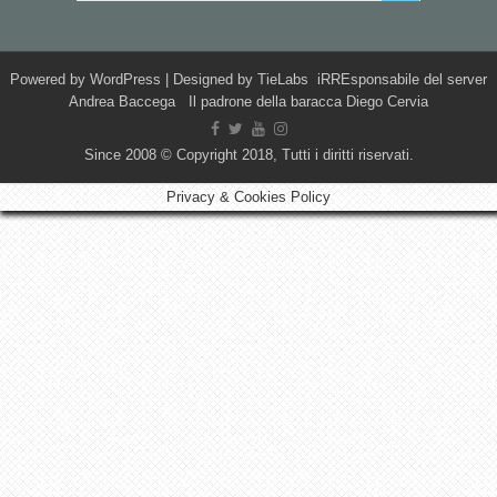
Powered by
WordPress
| Designed by
TieLabs
iRREsponsabile del server
Andrea Baccega Il padrone della baracca Diego Cervia
Since 2008 © Copyright 2018, Tutti i diritti riservati.
Privacy & Cookies Policy