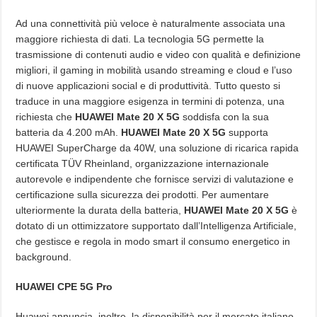
Ad una connettività più veloce è naturalmente associata una
maggiore richiesta di dati. La tecnologia 5G permette la
trasmissione di contenuti audio e video con qualità e definizione
migliori, il gaming in mobilità usando streaming e cloud e l’uso
di nuove applicazioni social e di produttività. Tutto questo si
traduce in una maggiore esigenza in termini di potenza, una
richiesta che
HUAWEI Mate 20 X 5G
soddisfa con la sua
batteria da 4.200 mAh.
HUAWEI Mate 20 X 5G
supporta
HUAWEI SuperCharge da 40W, una soluzione di ricarica rapida
certificata TÜV Rheinland, organizzazione internazionale
autorevole e indipendente che fornisce servizi di valutazione e
certificazione sulla sicurezza dei prodotti. Per aumentare
ulteriormente la durata della batteria,
HUAWEI Mate 20 X 5G
è
dotato di un ottimizzatore supportato dall’Intelligenza Artificiale,
che gestisce e regola in modo smart il consumo energetico in
background.
HUAWEI CPE 5G Pro
Huawei annuncia, inoltre, la disponibilità per il mercato italiano