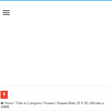
BASTA FATICARE! Questo robot tagliaerba lo appoggi e fa tutto lui! (Senza cav
Home
/
Tutte le Categorie
/
Huawei
/
Huawei Mate 20 X 5G ufficiale a
1099€.
PULISCE e SI SVUOTA DA SOLA! UWANT V600: Aspirapolvere senza fili con