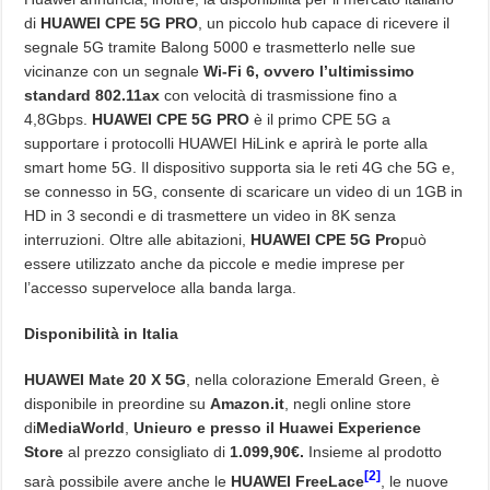
di
HUAWEI CPE 5G PRO
, un piccolo hub capace di ricevere il
segnale 5G tramite Balong 5000 e trasmetterlo nelle sue
vicinanze con un segnale
Wi-Fi 6, ovvero l’ultimissimo
standard 802.11ax
con velocità di trasmissione fino a
4,8Gbps.
HUAWEI CPE 5G PRO
è il primo CPE 5G a
supportare i protocolli HUAWEI HiLink e aprirà le porte alla
smart home 5G. Il dispositivo supporta sia le reti 4G che 5G e,
se connesso in 5G, consente di scaricare un video di un 1GB in
HD in 3 secondi e di trasmettere un video in 8K senza
interruzioni. Oltre alle abitazioni,
HUAWEI CPE 5G Pro
può
essere utilizzato anche da piccole e medie imprese per
l’accesso superveloce alla banda larga.
Disponibilità in Italia
HUAWEI Mate 20 X 5G
, nella colorazione Emerald Green, è
disponibile in preordine su
Amazon.it
, negli online store
di
MediaWorld
,
Unieuro e presso il Huawei Experience
Store
al prezzo consigliato di
1.099,90€.
Insieme al prodotto
[2]
sarà possibile avere anche le
HUAWEI FreeLace
, le nuove