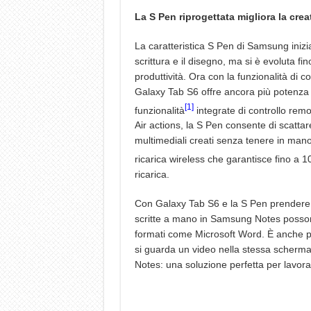
La S Pen riprogettata migliora la creat
La caratteristica S Pen di Samsung iniz
scrittura e il disegno, ma si è evoluta fin
produttività. Ora con la funzionalità di c
Galaxy Tab S6 offre ancora più potenza e
[1]
funzionalità
integrate di controllo rem
Air actions, la S Pen consente di scattare
multimediali creati senza tenere in mano i
ricarica wireless che garantisce fino a 10
ricarica.
Con Galaxy Tab S6 e la S Pen prendere a
scritte a mano in Samsung Notes possono
formati come Microsoft Word. È anche po
si guarda un video nella stessa scherma
Notes: una soluzione perfetta per lavorar