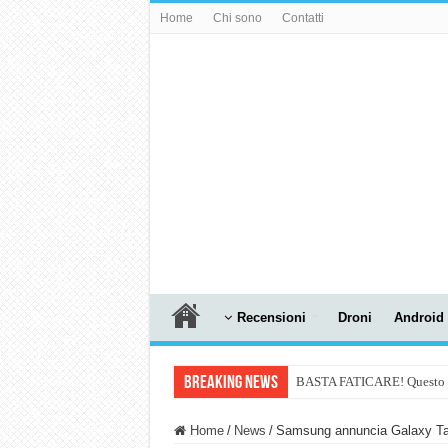
Home
Chi sono
Contatti
Recensioni
Droni
Android
Breaking News
BASTA FATICARE! Questo robo
PULISCE e SI SVUOTA DA S
Home
/
News
/
Samsung annuncia Galaxy Tab 
NUASI B2-1: trascrizione e ri