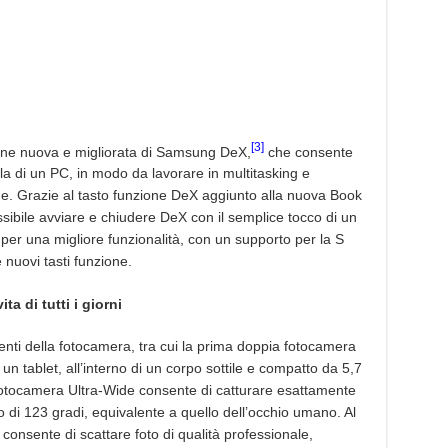
[3]
one nuova e migliorata di Samsung DeX,
che consente
la di un PC, in modo da lavorare in multitasking e
one. Grazie al tasto funzione DeX aggiunto alla nuova Book
ibile avviare e chiudere DeX con il semplice tocco di un
 per una migliore funzionalità, con un supporto per la S
nuovi tasti funzione.
ta di tutti i giorni
nti della fotocamera, tra cui la prima doppia fotocamera
tablet, all’interno di un corpo sottile e compatto da 5,7
fotocamera Ultra-Wide consente di catturare esattamente
o di 123 gradi, equivalente a quello dell’occhio umano. Al
consente di scattare foto di qualità professionale,