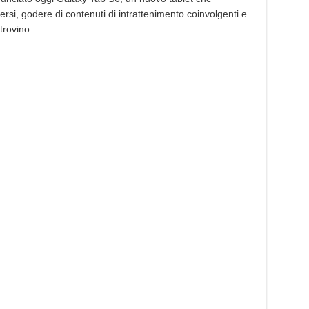
a
rsi, godere di contenuti di intrattenimento coinvolgenti e
fine
Agosto.
 trovino.