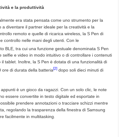
ività e la produttività
ialmente era stata pensata come uno strumento per la
o a diventare il partner ideale per la creatività e la
ontrollo remoto e quelle di ricarica wireless, la S Pen di
 controllo nelle mani degli utenti. Con le
oto BLE, tra cui una funzione gestuale denominata S Pen
 selfie e video in modo intuitivo o di controllare i contenuti
l tablet. Inoltre, la S Pen è dotata di una funzionalità di
[2]
 ore di durata della batteria
dopo soli dieci minuti di
ppunti è un gioco da ragazzi. Con un solo clic, le note
 essere convertite in testo digitale ed esportate in
ssibile prendere annotazioni o tracciare schizzi mentre
ta, regolando la trasparenza della finestra di Samsung
e facilmente in multitasking.