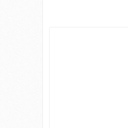
Dashcam 70mai A810 Lite: Pi
NON Crederai a quanta LU
Cecotec Millor, recensione 
Chi l’ha detto che gli Ope
BENKS OMNIWARRIOR: Più d
Brondi Amico Vero 4G: Focus
Brondi Amico VERO 4G : Fo