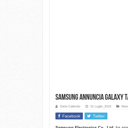
Samsung annuncia Galaxy Tab
Dario Caliendo
31 Luglio, 2019
New
Facebook
Twitter
Samsung Electronics Co., Ltd.
ha annu