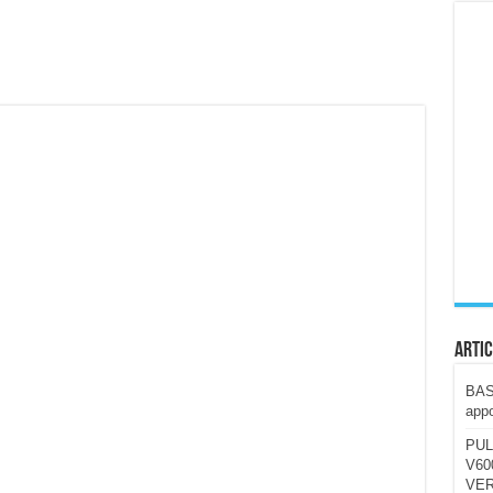
ccola, 4K e molto efficace. Ecco come va in strada
CE fa questa Lampada Letour! – RECENSIONE
della mountain bike elettrica biammortizzata.
n-Ear suonano male? Recensione EarFun Clip 2
i un semplice vetro temperato!
 su SOS, sicurezza e controllo da remoto.
cus su SOS e comandi da remoto
Artic
BAST
appo
PUL
V600
VER