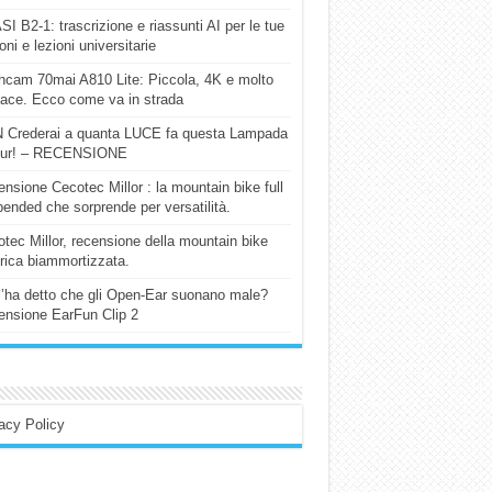
I B2-1: trascrizione e riassunti AI per le tue
ioni e lezioni universitarie
cam 70mai A810 Lite: Piccola, 4K e molto
cace. Ecco come va in strada
 Crederai a quanta LUCE fa questa Lampada
our! – RECENSIONE
nsione Cecotec Millor : la mountain bike full
ended che sorprende per versatilità.
tec Millor, recensione della mountain bike
trica biammortizzata.
l’ha detto che gli Open-Ear suonano male?
nsione EarFun Clip 2
acy Policy