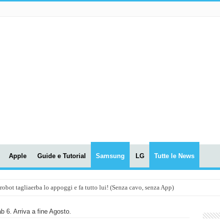
Apple
Guide e Tutorial
Samsung
LG
Tutte le News
t tagliaerba lo appoggi e fa tutto lui! (Senza cavo, senza App)
OLA! UWANT V600: Aspirapolvere senza fili con LASER VERDE!
6. Arriva a fine Agosto.
assunti AI per le tue riunioni e lezioni universitarie