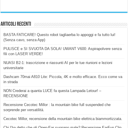
Articoli Recenti
BASTA FATICARE! Questo robot tagliaerba lo appoggi e fa tutto lui!
(Senza cavo, senza App)
PULISCE e SI SVUOTA DA SOLA! UWANT V600: Aspirapolvere senza
fili con LASER VERDE!
NUASI B2-1: trascrizione e riassunti AI per le tue riunioni e lezioni
universitarie
Dashcam 70mai A810 Lite: Piccola, 4K e molto efficace. Ecco come va
in strada
NON Crederai a quanta LUCE fa questa Lampada Letour! –
RECENSIONE
Recensione Cecotec Millor : la mountain bike full suspended che
sorprende per versatilità.
Cecotec Millor, recensione della mountain bike elettrica biammortizzata.
Chi l’ha detto che gli Open-Ear suonano male? Recensione EarFun Clip