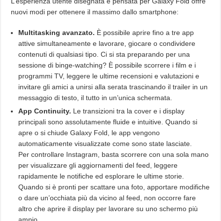
L’esperienza utente disegnata e pensata per Galaxy Fold offre
nuovi modi per ottenere il massimo dallo smartphone:
Multitasking avanzato.
È possibile aprire fino a tre app
attive simultaneamente e lavorare, giocare o condividere
contenuti di qualsiasi tipo. Ci si sta preparando per una
sessione di binge-watching? È possibile scorrere i film e i
programmi TV, leggere le ultime recensioni e valutazioni e
invitare gli amici a unirsi alla serata trascinando il trailer in un
messaggio di testo, il tutto in un’unica schermata.
App Continuity.
Le transizioni tra la cover e i display
principali sono assolutamente fluide e intuitive. Quando si
apre o si chiude Galaxy Fold, le app vengono
automaticamente visualizzate come sono state lasciate.
Per controllare Instagram, basta scorrere con una sola mano
per visualizzare gli aggiornamenti del feed, leggere
rapidamente le notifiche ed esplorare le ultime storie.
Quando si è pronti per scattare una foto, apportare modifiche
o dare un’occhiata più da vicino al feed, non occorre fare
altro che aprire il display per lavorare su uno schermo più
ampio.