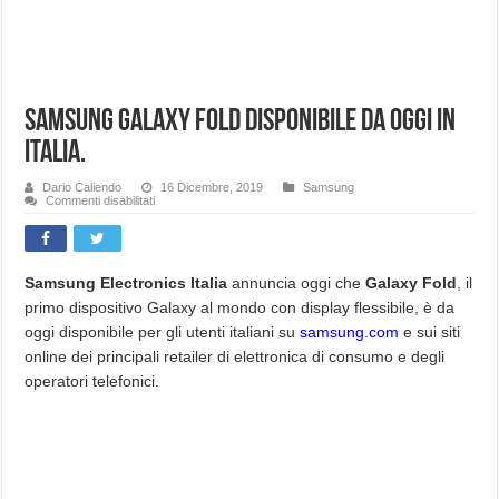
Samsung Galaxy FOLD disponibile da oggi in
Italia.
Dario Caliendo
16 Dicembre, 2019
Samsung
su
Commenti disabilitati
Samsung
Galaxy
FOLD
disponibile
da
oggi
Samsung Electronics Italia
annuncia oggi che
Galaxy Fold
, il
in
primo dispositivo Galaxy al mondo con display flessibile, è da
Italia.
oggi disponibile per gli utenti italiani su
samsung.com
e sui siti
online dei principali retailer di elettronica di consumo e degli
operatori telefonici.