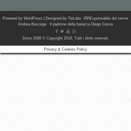
Powered by
WordPress
| Designed by
TieLabs
iRREsponsabile del server
Andrea Baccega Il padrone della baracca Diego Cervia
Since 2008 © Copyright 2018, Tutti i diritti riservati.
Privacy & Cookies Policy