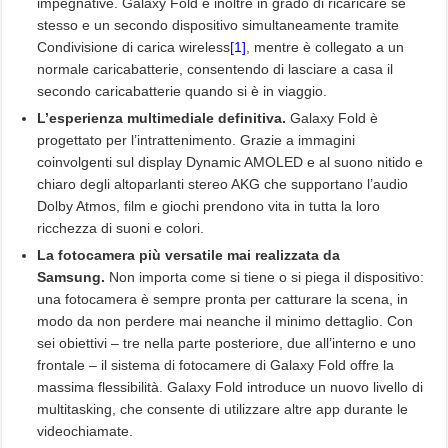
impegnative. Galaxy Fold è inoltre in grado di ricaricare se
stesso e un secondo dispositivo simultaneamente tramite
Condivisione di carica wireless
[1]
, mentre è collegato a un
normale caricabatterie, consentendo di lasciare a casa il
secondo caricabatterie quando si è in viaggio.
L’esperienza multimediale definitiva.
Galaxy Fold è
progettato per l’intrattenimento. Grazie a immagini
coinvolgenti sul display Dynamic AMOLED e al suono nitido e
chiaro degli altoparlanti stereo AKG che supportano l’audio
Dolby Atmos, film e giochi prendono vita in tutta la loro
ricchezza di suoni e colori.
La fotocamera più versatile mai realizzata da
Samsung.
Non importa come si tiene o si piega il dispositivo:
una fotocamera è sempre pronta per catturare la scena, in
modo da non perdere mai neanche il minimo dettaglio. Con
sei obiettivi – tre nella parte posteriore, due all’interno e uno
frontale – il sistema di fotocamere di Galaxy Fold offre la
massima flessibilità. Galaxy Fold introduce un nuovo livello di
multitasking, che consente di utilizzare altre app durante le
videochiamate.