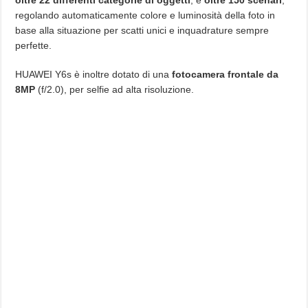
oltre 22 differenti categorie di oggetti
, e
oltre 150 scenari
,
regolando automaticamente colore e luminosità della foto in
base alla situazione per scatti unici e inquadrature sempre
perfette.
HUAWEI Y6s è inoltre dotato di una
fotocamera frontale da
8MP
(f/2.0), per selfie ad alta risoluzione.