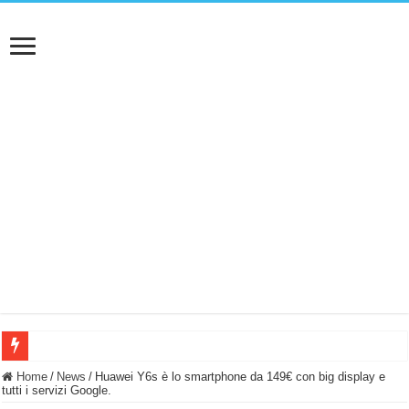
BASTA FATICARE! Questo robot tagliaerba lo appoggi e fa tutto lui! (Senza cav
Home
/
News
/
Huawei Y6s è lo smartphone da 149€ con big display e
tutti i servizi Google.
PULISCE e SI SVUOTA DA SOLA! UWANT V600: Aspirapolvere senza fili con