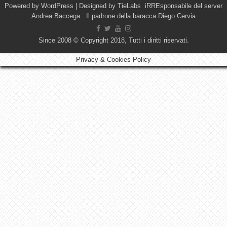
Powered by
WordPress
| Designed by
TieLabs
iRREsponsabile del server
Andrea Baccega Il padrone della baracca Diego Cervia
Since 2008 © Copyright 2018, Tutti i diritti riservati.
Privacy & Cookies Policy