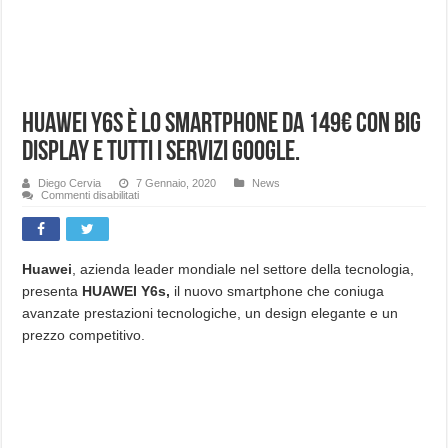
Huawei Y6s è lo smartphone da 149€ con big
display e tutti i servizi Google.
Diego Cervia
7 Gennaio, 2020
News
su
Commenti disabilitati
Huawei
Y6s
è
lo
smartphone
da
Huawei
, azienda leader mondiale nel settore della tecnologia,
149€
presenta
HUAWEI Y6s,
il nuovo smartphone che coniuga
con
big
avanzate prestazioni tecnologiche, un design elegante e un
display
e
prezzo competitivo.
tutti
i
servizi
Google.