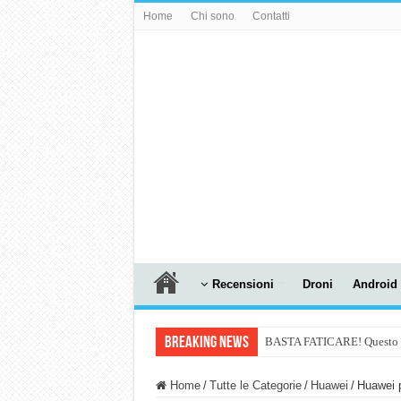
Home
Chi sono
Contatti
Recensioni
Droni
Android
Breaking News
BASTA FATICARE! Questo robo
PULISCE e SI SVUOTA DA S
Home
/
Tutte le Categorie
/
Huawei
/
Huawei 
NUASI B2-1: trascrizione e ri