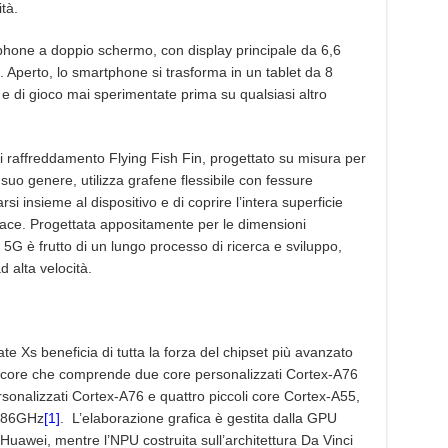
tà.
hone a doppio schermo, con display principale da 6,6
i. Aperto, lo smartphone si trasforma in un tablet da 8
e e di gioco mai sperimentate prima su qualsiasi altro
 raffreddamento Flying Fish Fin, progettato su misura per
suo genere, utilizza grafene flessibile con fessure
i insieme al dispositivo e di coprire l’intera superficie
ace. Progettata appositamente per le dimensioni
G è frutto di un lungo processo di ricerca e sviluppo,
d alta velocità.
 Xs beneficia di tutta la forza del chipset più avanzato
-core che comprende due core personalizzati Cortex-A76
sonalizzati Cortex-A76 e quattro piccoli core Cortex-A55,
2,86GHz
[1]
. L’elaborazione grafica è gestita dalla GPU
uawei, mentre l’NPU costruita sull’architettura Da Vinci