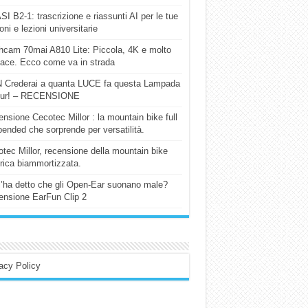
I B2-1: trascrizione e riassunti AI per le tue
ioni e lezioni universitarie
cam 70mai A810 Lite: Piccola, 4K e molto
cace. Ecco come va in strada
 Crederai a quanta LUCE fa questa Lampada
our! – RECENSIONE
nsione Cecotec Millor : la mountain bike full
ended che sorprende per versatilità.
tec Millor, recensione della mountain bike
trica biammortizzata.
l’ha detto che gli Open-Ear suonano male?
nsione EarFun Clip 2
acy Policy