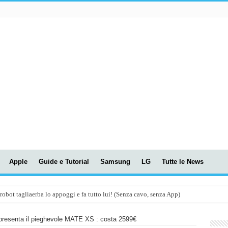
Apple
Guide e Tutorial
Samsung
LG
Tutte le News
t tagliaerba lo appoggi e fa tutto lui! (Senza cavo, senza App)
OLA! UWANT V600: Aspirapolvere senza fili con LASER VERDE!
presenta il pieghevole MATE XS : costa 2599€
assunti AI per le tue riunioni e lezioni universitarie