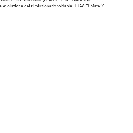
:
le evoluzione del rivoluzionario foldable HUAWEI Mate X.
costa
2599€