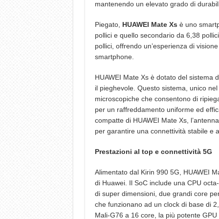
mantenendo un elevato grado di durabili
Piegato,
HUAWEI Mate Xs
è uno smartp
pollici e quello secondario da 6,38 pollic
pollici, offrendo un’esperienza di vision
smartphone.
HUAWEI Mate Xs è dotato del sistema di
il pieghevole. Questo sistema, unico nel 
microscopiche che consentono di ripiegars
per un raffreddamento uniforme ed effic
compatte di HUAWEI Mate Xs, l’antenna 5
per garantire una connettività stabile e a
Prestazioni al top e connettività 5G
Alimentato dal Kirin 990 5G, HUAWEI Mate
di Huawei. Il SoC include una CPU octa
di super dimensioni, due grandi core per
che funzionano ad un clock di base di 
Mali-G76 a 16 core, la più potente GPU H