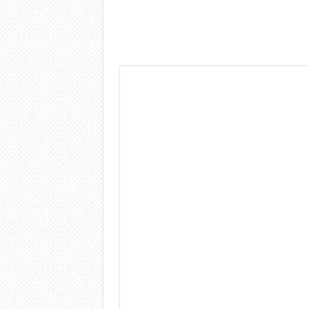
Dashcam 70mai A810 Lite: Pi
NON Crederai a quanta LU
Cecotec Millor, recensione 
Chi l’ha detto che gli Ope
BENKS OMNIWARRIOR: Più d
Brondi Amico Vero 4G: Focus
Brondi Amico VERO 4G : Fo