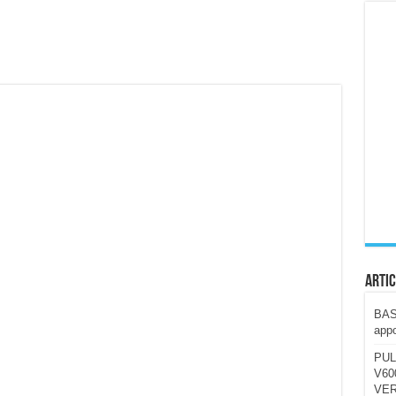
ccola, 4K e molto efficace. Ecco come va in strada
CE fa questa Lampada Letour! – RECENSIONE
della mountain bike elettrica biammortizzata.
n-Ear suonano male? Recensione EarFun Clip 2
i un semplice vetro temperato!
 su SOS, sicurezza e controllo da remoto.
cus su SOS e comandi da remoto
Artic
BAST
appo
PUL
V600
VER