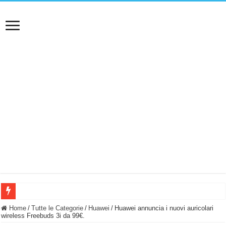
BASTA FATICARE! Questo robot tagliaerba lo appoggi e fa tutto lui! (Senza cav
Home
/
Tutte le Categorie
/
Huawei
/
Huawei annuncia i nuovi auricolari
wireless Freebuds 3i da 99€.
PULISCE e SI SVUOTA DA SOLA! UWANT V600: Aspirapolvere senza fili con