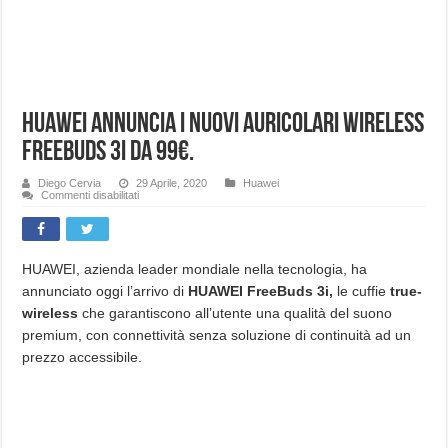
Huawei annuncia i nuovi auricolari wireless
Freebuds 3i da 99€.
Diego Cervia
29 Aprile, 2020
Huawei
su
Commenti disabilitati
Huawei
annuncia
i
nuovi
auricolari
wireless
HUAWEI, azienda leader mondiale nella tecnologia, ha
Freebuds
annunciato oggi l’arrivo di
HUAWEI FreeBuds 3i,
le cuffie
true-
3i
da
wireless
che garantiscono all’utente una qualità del suono
99€.
premium, con connettività senza soluzione di continuità ad un
prezzo accessibile.