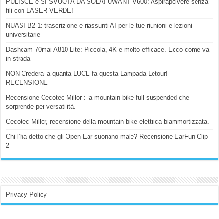
PULISCE e SI SVUOTA DA SOLA! UWANT V600: Aspirapolvere senza
fili con LASER VERDE!
NUASI B2-1: trascrizione e riassunti AI per le tue riunioni e lezioni
universitarie
Dashcam 70mai A810 Lite: Piccola, 4K e molto efficace. Ecco come va
in strada
NON Crederai a quanta LUCE fa questa Lampada Letour! –
RECENSIONE
Recensione Cecotec Millor : la mountain bike full suspended che
sorprende per versatilità.
Cecotec Millor, recensione della mountain bike elettrica biammortizzata.
Chi l’ha detto che gli Open-Ear suonano male? Recensione EarFun Clip
2
Privacy Policy