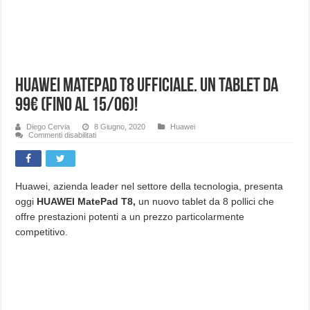
Huawei Matepad T8 ufficiale. Un tablet da
99€ (fino al 15/06)!
Diego Cervia
8 Giugno, 2020
Huawei
su
Commenti disabilitati
Huawei
Matepad
T8
ufficiale.
Un
tablet
Huawei, azienda leader nel settore della tecnologia, presenta
da
oggi
HUAWEI MatePad T8,
un nuovo tablet da 8 pollici che
99€
(fino
offre prestazioni potenti a un prezzo particolarmente
al
15/06)!
competitivo.