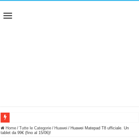
BASTA FATICARE! Questo robot tagliaerba lo appoggi e fa tutto lui! (Senza cav
Home
/
Tutte le Categorie
/
Huawei
/
Huawei Matepad T8 ufficiale. Un
tablet da 99€ (fino al 15/06)!
PULISCE e SI SVUOTA DA SOLA! UWANT V600: Aspirapolvere senza fili con