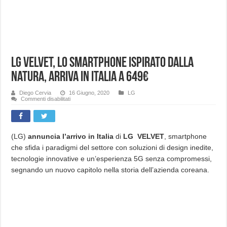
LG Velvet, lo smartphone ispirato dalla
natura, arriva in Italia a 649€
Diego Cervia
16 Giugno, 2020
LG
su
Commenti disabilitati
LG
Velvet,
lo
smartphone
ispirato
dalla
(LG)
annuncia l’arrivo in Italia
di
LG VELVET
, smartphone
natura,
che sfida i paradigmi del settore con soluzioni di design inedite,
arriva
in
tecnologie innovative e un’esperienza 5G senza compromessi,
Italia
a
segnando un nuovo capitolo nella storia dell’azienda coreana.
649€