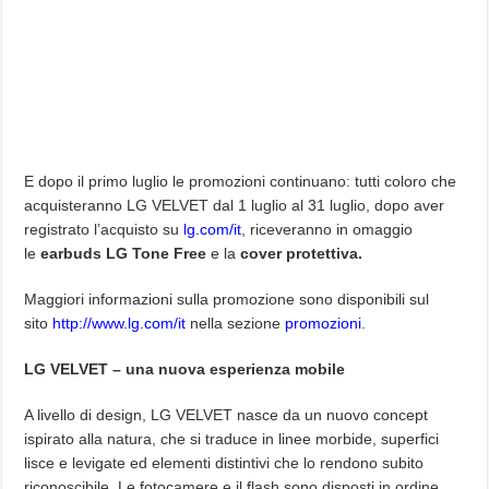
E dopo il primo luglio le promozioni continuano: tutti coloro che
acquisteranno LG VELVET dal 1 luglio al 31 luglio, dopo aver
registrato l’acquisto su
lg.com/it
, riceveranno in omaggio
le
earbuds LG Tone Free
e la
cover protettiva.
Maggiori informazioni sulla promozione sono disponibili sul
sito
http://www.lg.com/it
nella sezione
promozioni
.
LG VELVET – una nuova esperienza mobile
A livello di design, LG VELVET nasce da un nuovo concept
ispirato alla natura, che si traduce in linee morbide, superfici
lisce e levigate ed elementi distintivi che lo rendono subito
riconoscibile. Le fotocamere e il flash sono disposti in ordine