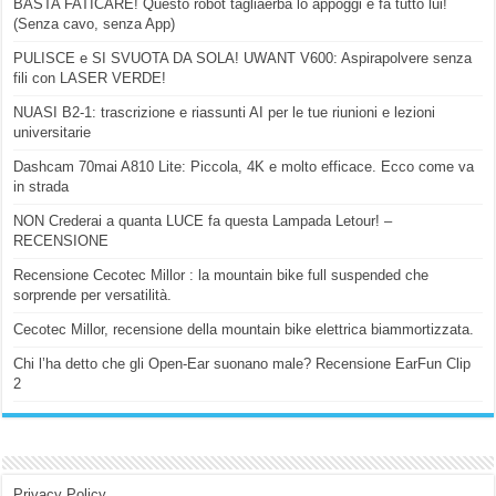
BASTA FATICARE! Questo robot tagliaerba lo appoggi e fa tutto lui!
(Senza cavo, senza App)
PULISCE e SI SVUOTA DA SOLA! UWANT V600: Aspirapolvere senza
fili con LASER VERDE!
NUASI B2-1: trascrizione e riassunti AI per le tue riunioni e lezioni
universitarie
Dashcam 70mai A810 Lite: Piccola, 4K e molto efficace. Ecco come va
in strada
NON Crederai a quanta LUCE fa questa Lampada Letour! –
RECENSIONE
Recensione Cecotec Millor : la mountain bike full suspended che
sorprende per versatilità.
Cecotec Millor, recensione della mountain bike elettrica biammortizzata.
Chi l’ha detto che gli Open-Ear suonano male? Recensione EarFun Clip
2
Privacy Policy