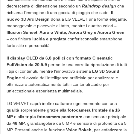
decrescente di dimensione secondo un
Raindrop design
che
richiama l’immagine di una goccia di pioggia che cade.
Il
nuovo 3D Arc Design
dona a LG VELVET una forma elegante,
maneggevole e piacevole al tatto, mentre i quattro colori
–
Illusion Sunset, Aurora White, Aurora Grey e Aurora Green
–
con finitura
lucida e pregiata
conferisconoallo smartphone
forte stile e personalità.
Il display OLED da 6,8 pollici con formato Cinematic
FullVision da 20.5:9
permette una corretta riproduzione di tutti
i tipi di contenuti, mentre l’innovativo sistema
LG 3D Sound
Engine
si avvale dell’intelligenza artificiale per analizzare e
ottimizzare automaticamente tutti i contenuti audio per
un’eccezionale esperienza multimediale.
LG VELVET saprà inoltre catturare ogni momento con una
qualità sorprendente grazie alla
fotocamera frontale da 16
MP
e alla
tripla fotocamera posteriore
con sensore principale
da
48 MP
, grandangolare da 8 MP e sensore di profondità da 5
MP. Presenti anche la funzione
Voice Bokeh
, per enfatizzare la