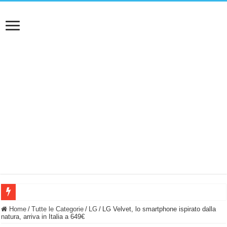
BASTA FATICARE! Questo robot tagliaerba lo appoggi e fa tutto lui! (Senza cav
Home
/
Tutte le Categorie
/
LG
/
LG Velvet, lo smartphone ispirato dalla
natura, arriva in Italia a 649€
PULISCE e SI SVUOTA DA SOLA! UWANT V600: Aspirapolvere senza fili con