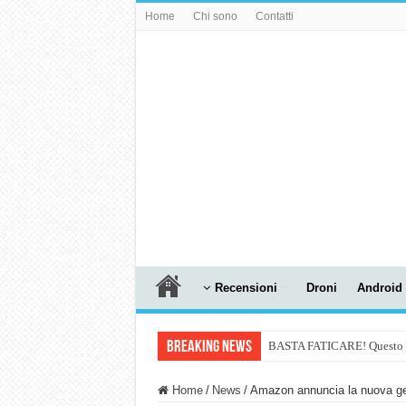
Home
Chi sono
Contatti
Recensioni
Droni
Android
Breaking News
BASTA FATICARE! Questo robo
PULISCE e SI SVUOTA DA S
Home
/
News
/
Amazon annuncia la nuova gen
NUASI B2-1: trascrizione e ri