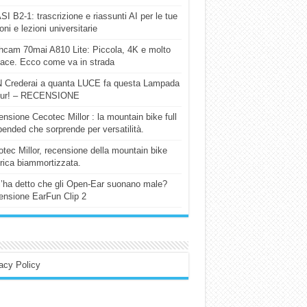
I B2-1: trascrizione e riassunti AI per le tue
ioni e lezioni universitarie
cam 70mai A810 Lite: Piccola, 4K e molto
cace. Ecco come va in strada
 Crederai a quanta LUCE fa questa Lampada
our! – RECENSIONE
nsione Cecotec Millor : la mountain bike full
ended che sorprende per versatilità.
tec Millor, recensione della mountain bike
trica biammortizzata.
l’ha detto che gli Open-Ear suonano male?
nsione EarFun Clip 2
acy Policy