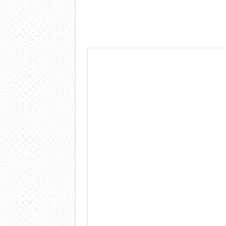
Dashcam 70mai A810 Lite: Pi
NON Crederai a quanta LU
Cecotec Millor, recensione 
Chi l’ha detto che gli Ope
BENKS OMNIWARRIOR: Più d
Brondi Amico Vero 4G: Focus
Brondi Amico VERO 4G : Fo