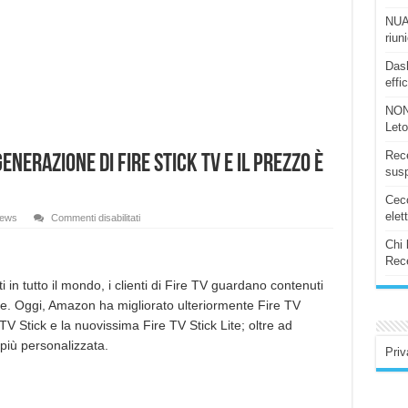
NUAS
riun
Dash
effi
NON
Let
Rece
nerazione di Fire Stick TV e il prezzo è
susp
Ceco
elet
su
ews
Commenti disabilitati
Amazon
annuncia
Chi 
la
Rece
nuova
generazione
di
i in tutto il mondo, i clienti di Fire TV guardano contenuti
Fire
se. Oggi, Amazon ha migliorato ulteriormente Fire TV
Stick
TV
V Stick e la nuovissima Fire TV Stick Lite; oltre ad
e
il
più personalizzata.
prezzo
Priv
è
ancora
più
basso!