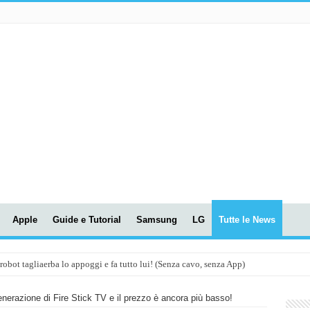
Apple
Guide e Tutorial
Samsung
LG
Tutte le News
t tagliaerba lo appoggi e fa tutto lui! (Senza cavo, senza App)
OLA! UWANT V600: Aspirapolvere senza fili con LASER VERDE!
erazione di Fire Stick TV e il prezzo è ancora più basso!
assunti AI per le tue riunioni e lezioni universitarie