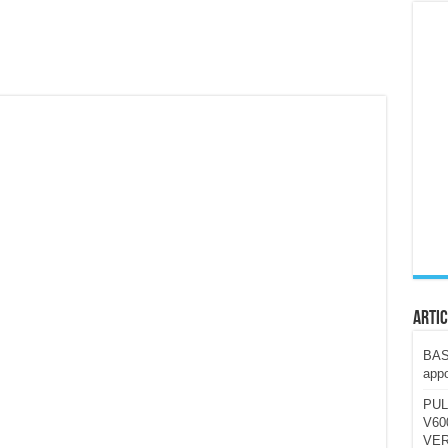
ccola, 4K e molto efficace. Ecco come va in strada
CE fa questa Lampada Letour! – RECENSIONE
della mountain bike elettrica biammortizzata.
n-Ear suonano male? Recensione EarFun Clip 2
i un semplice vetro temperato!
 su SOS, sicurezza e controllo da remoto.
cus su SOS e comandi da remoto
Artic
BAST
appo
PUL
V600
VER