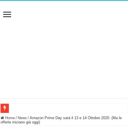
BASTA FATICARE! Questo robot tagliaerba lo appoggi e fa tutto lui! (Senza cav
Home
/
News
/
Amazon Prime Day sarà il 13 e 14 Ottobre 2020. (Ma le
offerte iniziano già oggi)
PULISCE e SI SVUOTA DA SOLA! UWANT V600: Aspirapolvere senza fili con