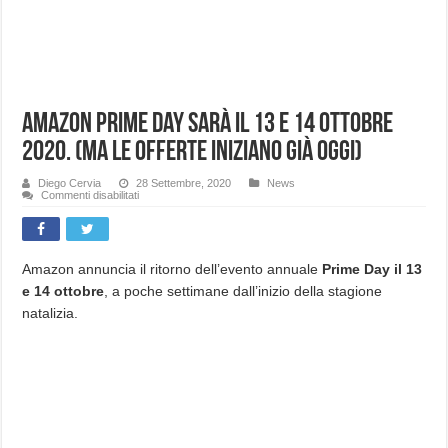
Amazon Prime Day sarà il 13 e 14 Ottobre
2020. (Ma le offerte iniziano già oggi)
Diego Cervia
28 Settembre, 2020
News
su
Commenti disabilitati
Amazon
Prime
Day
sarà
il
13
Amazon annuncia il ritorno dell’evento annuale
Prime Day il 13
e
e 14
ottobre
, a poche settimane dall’inizio della stagione
14
Ottobre
natalizia.
2020.
(Ma
le
offerte
iniziano
già
oggi)