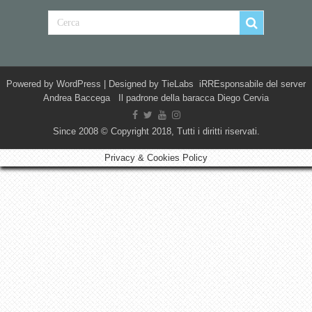
Powered by
WordPress
| Designed by
TieLabs
iRREsponsabile del server
Andrea Baccega Il padrone della baracca Diego Cervia
Since 2008 © Copyright 2018, Tutti i diritti riservati.
Privacy & Cookies Policy