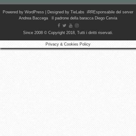
Powered by
WordPress
| Designed by
TieLabs
iRREsponsabile del server
Andrea Baccega Il padrone della baracca Diego Cervia
Since 2008 © Copyright 2018, Tutti i diritti riservati.
Privacy & Cookies Policy