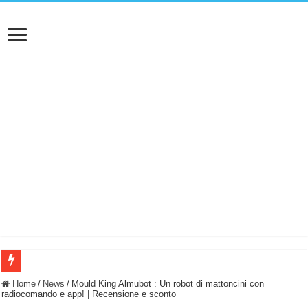
BASTA FATICARE! Questo robot tagliaerba lo appoggi e fa tutto lui! (Senza cav
Home
/
News
/
Mould King Almubot : Un robot di mattoncini con
radiocomando e app! | Recensione e sconto
PULISCE e SI SVUOTA DA SOLA! UWANT V600: Aspirapolvere senza fili con