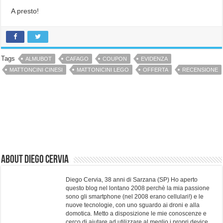
A presto!
Tags
ALMUBOT
CAFAGO
COUPON
EVIDENZA
MATTONCINI CINESI
MATTONICINI LEGO
OFFERTA
RECENSIONE
About Diego Cervia
Diego Cervia, 38 anni di Sarzana (SP) Ho aperto
questo blog nel lontano 2008 perchè la mia passione
sono gli smartphone (nel 2008 erano cellulari!) e le
nuove tecnologie, con uno sguardo ai droni e alla
domotica. Metto a disposizione le mie conoscenze e
cerco di aiutare ad utilizzare al meglio i propri device.