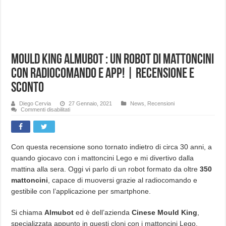
Mould King Almubot : Un robot di mattoncini
con radiocomando e app! | Recensione e
sconto
Diego Cervia
27 Gennaio, 2021
News
,
Recensioni
su
Commenti disabilitati
Mould
King
Almubot
:
Un
robot
Con questa recensione sono tornato indietro di circa 30 anni, a
di
quando giocavo con i mattoncini Lego e mi divertivo dalla
mattoncini
con
mattina alla sera. Oggi vi parlo di un robot formato da oltre
350
radiocomando
e
mattoncini
, capace di muoversi grazie al radiocomando e
app!
|
gestibile con l’applicazione per smartphone.
Recensione
e
sconto
Si chiama
Almubot
ed è dell’azienda
Cinese Mould King
,
specializzata appunto in questi cloni con i mattoncini Lego.