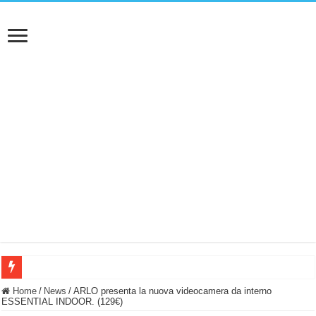
BASTA FATICARE! Questo robot tagliaerba lo appoggi e fa tutto lui! (Senza cav
Home
/
News
/
ARLO presenta la nuova videocamera da interno
ESSENTIAL INDOOR. (129€)
PULISCE e SI SVUOTA DA SOLA! UWANT V600: Aspirapolvere senza fili con