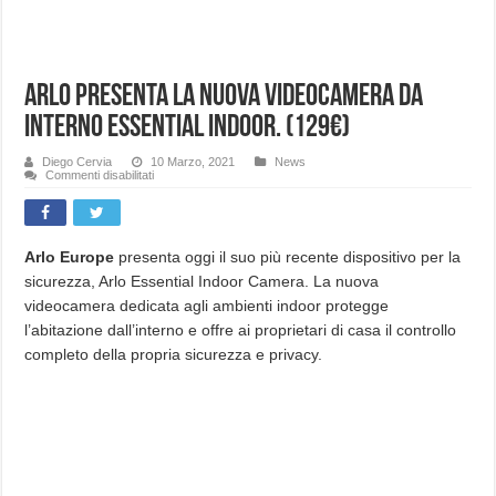
ARLO presenta la nuova videocamera da
interno ESSENTIAL INDOOR. (129€)
Diego Cervia
10 Marzo, 2021
News
su
Commenti disabilitati
ARLO
presenta
la
nuova
videocamera
da
Arlo Europe
presenta oggi il suo più recente dispositivo per la
interno
sicurezza, Arlo Essential Indoor Camera. La nuova
ESSENTIAL
INDOOR.
videocamera dedicata agli ambienti indoor protegge
(129€)
l’abitazione dall’interno e offre ai proprietari di casa il controllo
completo della propria sicurezza e privacy.