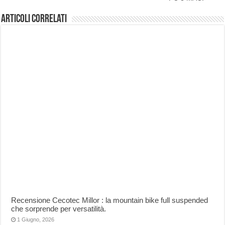
Articoli correlati
Recensione Cecotec Millor : la mountain bike full suspended
che sorprende per versatilità.
1 Giugno, 2026