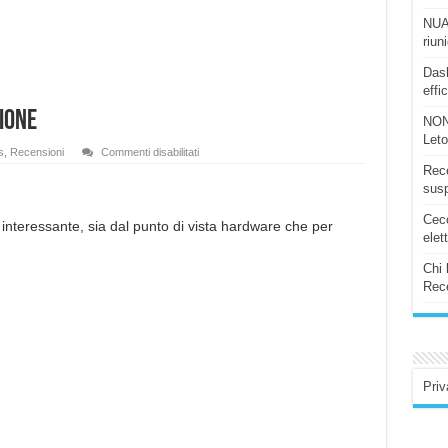
NUAS
riun
Dash
effi
SIONE
NON
Let
su
s
,
Recensioni
Commenti disabilitati
OPPO
Rece
Find
X3
susp
Neo
5G
Ceco
:
nteressante, sia dal punto di vista hardware che per
RECENSIONE
elet
Chi 
Rece
Priv