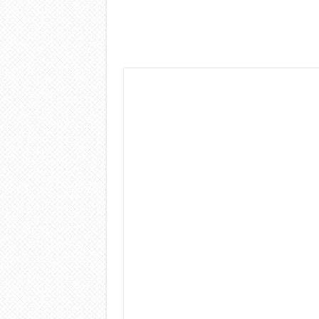
Dashcam 70mai A810 Lite: Pi
NON Crederai a quanta LU
Cecotec Millor, recensione 
Chi l’ha detto che gli Ope
BENKS OMNIWARRIOR: Più d
Brondi Amico Vero 4G: Focus
Brondi Amico VERO 4G : Fo