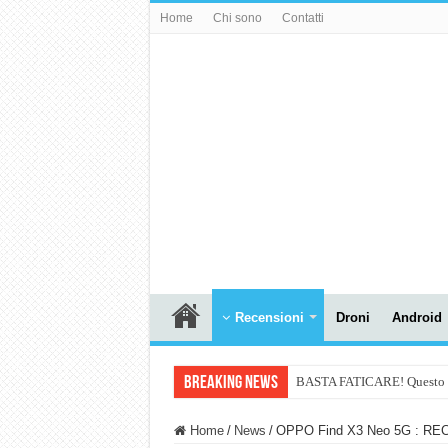
Home
Chi sono
Contatti
Recensioni
Droni
Android
Breaking News
BASTA FATICARE! Questo robo
PULISCE e SI SVUOTA DA S
Home
/
News
/
OPPO Find X3 Neo 5G : R
NUASI B2-1: trascrizione e ri