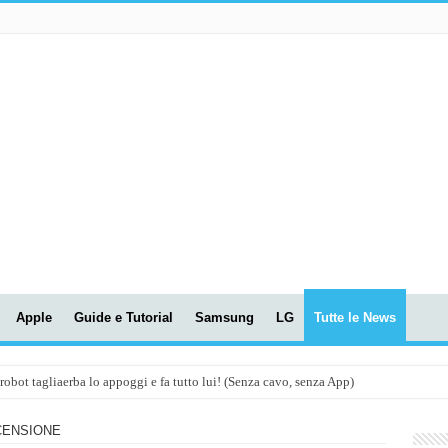
Apple
Guide e Tutorial
Samsung
LG
Tutte le News
t tagliaerba lo appoggi e fa tutto lui! (Senza cavo, senza App)
OLA! UWANT V600: Aspirapolvere senza fili con LASER VERDE!
ECENSIONE
assunti AI per le tue riunioni e lezioni universitarie