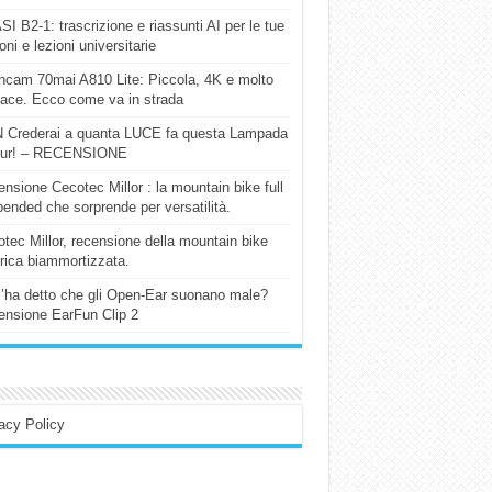
I B2-1: trascrizione e riassunti AI per le tue
ioni e lezioni universitarie
cam 70mai A810 Lite: Piccola, 4K e molto
cace. Ecco come va in strada
 Crederai a quanta LUCE fa questa Lampada
our! – RECENSIONE
nsione Cecotec Millor : la mountain bike full
ended che sorprende per versatilità.
tec Millor, recensione della mountain bike
trica biammortizzata.
l’ha detto che gli Open-Ear suonano male?
nsione EarFun Clip 2
acy Policy