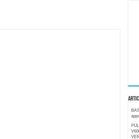
ccola, 4K e molto efficace. Ecco come va in strada
CE fa questa Lampada Letour! – RECENSIONE
della mountain bike elettrica biammortizzata.
n-Ear suonano male? Recensione EarFun Clip 2
i un semplice vetro temperato!
 su SOS, sicurezza e controllo da remoto.
cus su SOS e comandi da remoto
Artic
BAST
appo
PUL
V600
VER