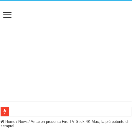
BASTA FATICARE! Questo robot tagliaerba lo appoggi e fa tutto lui! (Senza cav
Home
/
News
/
Amazon presenta Fire TV Stick 4K Max, la più potente di
sempre!
PULISCE e SI SVUOTA DA SOLA! UWANT V600: Aspirapolvere senza fili con