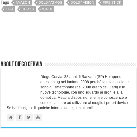
Tags
AMAZON
DOLBY ATMOS
DOLBY VISION
FIRE STICK
HDR
HDR 10
WIFI 6
About Diego Cervia
Diego Cervia, 38 anni di Sarzana (SP) Ho aperto
questo blog nel lontano 2008 perchè la mia passione
sono gli smartphone (nel 2008 erano cellulari!) e le
nuove tecnologie, con uno sguardo ai droni e alla
domotica. Metto a disposizione le mie conoscenze e
cerco di aiutare ad utilizzare al meglio i propri device.
Se hai bisogno di qualche informazione, contattami!