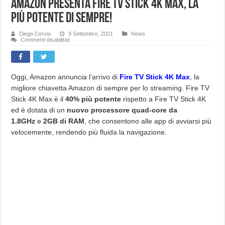
Amazon presenta Fire TV Stick 4K Max, la
più potente di sempre!
Diego Cervia
9 Settembre, 2021
News
su
Commenti disabilitati
Amazon
presenta
Fire
TV
Stick
4K
Oggi, Amazon annuncia l’arrivo di
Fire TV Stick 4K Max
, la
Max,
migliore chiavetta Amazon di sempre per lo streaming. Fire TV
la
più
Stick 4K Max è il
40% più potente
rispetto a Fire TV Stick 4K
potente
di
ed è dotata di un
nuovo processore quad-core da
sempre!
1.8GHz
e
2GB di RAM
, che consentono alle app di avviarsi più
velocemente, rendendo più fluida la navigazione.