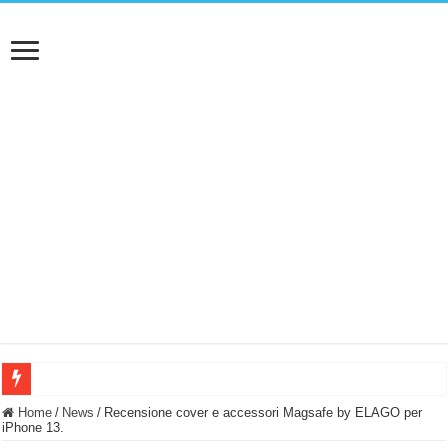
BASTA FATICARE! Questo robot tagliaerba lo appoggi e fa tutto lui! (Senza cav
Home
/
News
/
Recensione cover e accessori Magsafe by ELAGO per
iPhone 13.
PULISCE e SI SVUOTA DA SOLA! UWANT V600: Aspirapolvere senza fili con