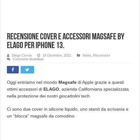
Recensione cover e accessori Magsafe by
ELAGO per iPhone 13.
Diego Cervia
16 Dicembre, 2021
News
,
Recensioni
su
Commenti disabilitati
Recensione
cover
e
accessori
Magsafe
by
Oggi entriamo nel mondo
Magsafe
di Apple grazie a questi
ELAGO
ottimi accessori di
ELAGO
, azienda Californiana specializzata
per
iPhone
nella protezione dei nostri
giocattolini
tech.
13.
Ci sono due cover in silicone liquido, uno stand da scrivania e
un “
blocca
” magsafe da comodino.