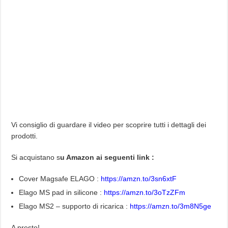
Vi consiglio di guardare il video per scoprire tutti i dettagli dei
prodotti.
Si acquistano s
u Amazon ai seguenti link :
Cover Magsafe ELAGO :
https://amzn.to/3sn6xtF
Elago MS pad in silicone :
https://amzn.to/3oTzZFm
Elago MS2 – supporto di ricarica :
https://amzn.to/3m8N5ge
A presto!