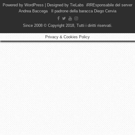
Powered by
WordPress
| Designed by
TieLabs
iRREsponsabile del server
Andrea Baccega Il padrone della baracca Diego Cervia
Since 2008 © Copyright 2018, Tutti i diritti riservati.
Privacy & Cookies Policy