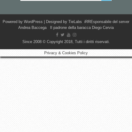
Powered by
WordPress
| Designed by
TieLabs
iRREsponsabile del server
Andrea Baccega Il padrone della baracca Diego Cervia
Since 2008 © Copyright 2018, Tutti i diritti riservati.
Privacy & Cookies Policy