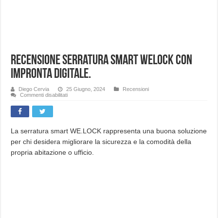
Recensione serratura smart WeLock con
impronta digitale.
Diego Cervia
25 Giugno, 2024
Recensioni
su
Commenti disabilitati
Recensione
serratura
smart
WeLock
con
impronta
La serratura smart WE.LOCK rappresenta una buona soluzione
digitale.
per chi desidera migliorare la sicurezza e la comodità della
propria abitazione o ufficio.