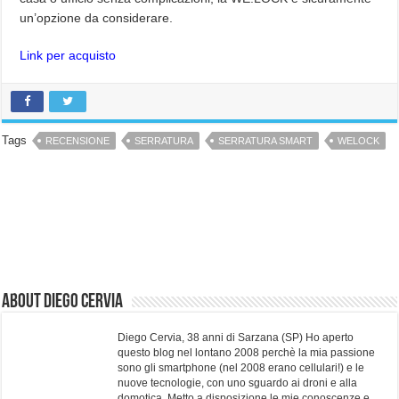
un’opzione da considerare.
Link per acquisto
Tags
RECENSIONE
SERRATURA
SERRATURA SMART
WELOCK
About Diego Cervia
Diego Cervia, 38 anni di Sarzana (SP) Ho aperto
questo blog nel lontano 2008 perchè la mia passione
sono gli smartphone (nel 2008 erano cellulari!) e le
nuove tecnologie, con uno sguardo ai droni e alla
domotica. Metto a disposizione le mie conoscenze e