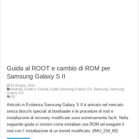
Guida al ROOT e cambio di ROM per
Samsung Galaxy S II
21 Giugno, 2011
Android
,
Guide e Tutorial
,
Guide Samsung Galaxy S II
,
Samsung
,
Samsung
Galaxy S II
50
Articolo in Evidenza Samsung Galaxy S II è arrivato nel mercato
senza blocchi speciali al bootloader e le procedure di root e
installazione di recovery modificate sono estremamente facili. Nella
seguente guida vi mostro come installare una ROM ed eseguire il
root con l’ installazione di un kernel modificato. {IMU_234_60}