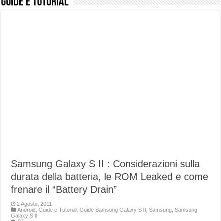
Guide e Tutorial
NUASI B2-1: trascrizione e riassunti AI per le tue riunioni e lezioni universitarie
Dashcam 70mai A810 Lite: Piccola, 4K e molto efficace. Ecco come va in strada
NON Crederai a quanta LUCE fa questa Lampada Letour! – RECENSIONE
Cecotec Millor, recensione della mountain bike elettrica biammortizzata.
Chi l’ha detto che gli Open-Ear suonano male? Recensione EarFun Clip 2
BENKS OMNIWARRIOR: Più di un semplice vetro temperato!
Brondi Amico Vero 4G: Focus su SOS, sicurezza e controllo da remoto.
Brondi Amico VERO 4G : Focus su SOS e comandi da remoto
Samsung Galaxy S II : Considerazioni sulla
durata della batteria, le ROM Leaked e come
frenare il “Battery Drain”
2 Agosto, 2011
Android
,
Guide e Tutorial
,
Guide Samsung Galaxy S II
,
Samsung
,
Samsung
Galaxy S II