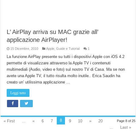
L’ AirPlay arriva su MAC grazie all’
applicazione AirPlayer!
15 Dicembre, 2010
Apple
,
Guide e Tutorial
1
La funzione AirPlay presente su tutti i dispositivi Apple con iOS 4.2
permette di visualizzare attraverso la Apple TV i conntenuti
multimediali (Audio, video e foto) sul nostro TV di Casa. Ma se non
avete una Apple TV, il tutto risulta molto inutile.. Erica Saudin ha
creato un’ utilissima applicazione …
Leggi tutto
8
« First
...
«
6
7
9
10
»
20
Page 8 of 25
...
Last »