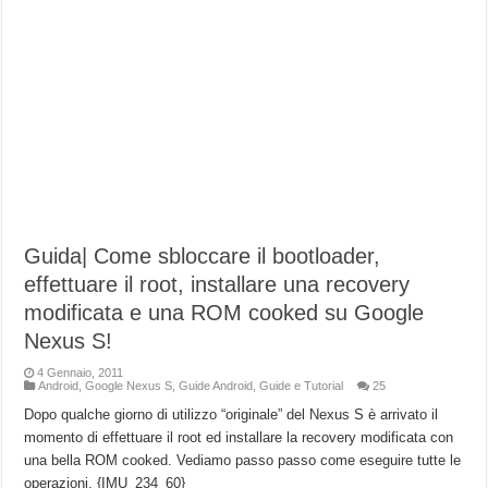
Guida| Come sbloccare il bootloader,
effettuare il root, installare una recovery
modificata e una ROM cooked su Google
Nexus S!
4 Gennaio, 2011
Android
,
Google Nexus S
,
Guide Android
,
Guide e Tutorial
25
Dopo qualche giorno di utilizzo “originale” del Nexus S è arrivato il
momento di effettuare il root ed installare la recovery modificata con
una bella ROM cooked. Vediamo passo passo come eseguire tutte le
operazioni. {IMU_234_60}