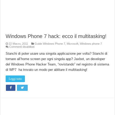
Windows Phone 7 hack: ecco il multitasking!
22 Marzo, 2011
Guide Windows Phone 7
,
Microsoft
,
Windows phone 7
su
Commenti disabilitati
Windows
Phone
Stanchi di poter usare una singola applicazione per volta? Stanchi di
7
tornare all’home screen per ogni singola app? Jaxbot, un developer
hack:
ecco
del Windows Phone Hacker Team, “rovistando” nel registro di sistema
il
multitasking!
di WP7 ha trovato un modo per ablitare il multitasking!
Leggi tutto