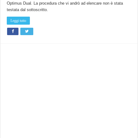
Guida
Optimus Dual. La procedura che vi andrò ad elencare non è stata
al
ROOT
testata dal sottoscritto.
e
installazione
recovery
Leggi tutto
ClockworkMod