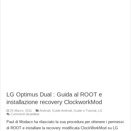
LG Optimus Dual : Guida al ROOT e
installazione recovery ClockworkMod
25 Marzo, 2011
Android
,
Guide Android
,
Guide e Tutorial
,
LG
su
Commenti disabilitati
LG
Optimus
Paul di Modaco ha rilasciato la sua procedura per ottenere i permessi
Dual
di ROOT e installare la recovery modificata ClockWorkMod su LG
: