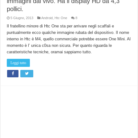
immagini dal vivo. Ha il display HD da 4,3
pollici.
5 Giugno, 2013
Android
,
Htc One
8
Il fratellino minore di Htc One sta per arrivare negli scaffali e
puntualmente ecco qualche immagine rubata del dispositivo. Il nome
interno in Htc è M4, quello commerciale potrebbe essere One Mini. Al
momento è l’ unica c0sa non sicura. Per quanto riguarda le
caratteristiche tecniche, oramai sappiamo tutto.
Leggi tutto