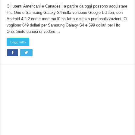
Htc
One
Gli utenti Americani e Canadesi, a partire da oggi possono acquistare
e
Htc One e Samsung Galaxy S4 nella versione Google Edition, con
Samsung
Galaxy
Android 4.2.2 come mamma l0 ha fatto e senza personalizzazioni. Ci
S4
Google
vogliono 649 dollari per Samsung Galaxy S4 e 599 dollari per Htc
Edition
sono
One. Siete curiosi di vedere …
in
vendita
in
Leggi tutto
USA!
Ecco
gli
Hands
On