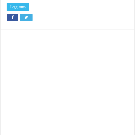
Htc
One
Leggi tutto
(Video)