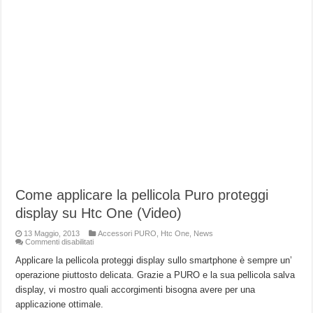
Come applicare la pellicola Puro proteggi
display su Htc One (Video)
13 Maggio, 2013
Accessori PURO
,
Htc One
,
News
su
Commenti disabilitati
Come
applicare
Applicare la pellicola proteggi display sullo smartphone è sempre un’
la
operazione piuttosto delicata. Grazie a PURO e la sua pellicola salva
pellicola
Puro
display, vi mostro quali accorgimenti bisogna avere per una
proteggi
display
applicazione ottimale.
su