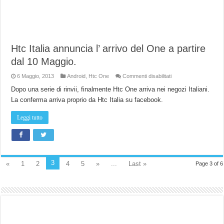
Htc Italia annuncia l’ arrivo del One a partire
dal 10 Maggio.
su
6 Maggio, 2013
Android
,
Htc One
Commenti disabilitati
Htc
Italia
Dopo una serie di rinvii, finalmente Htc One arriva nei negozi Italiani.
annuncia
La conferma arriva proprio da Htc Italia su facebook.
l’
arrivo
del
Leggi tutto
One
a
partire
dal
10
Maggio.
3
«
1
2
4
5
»
...
Last »
Page 3 of 6