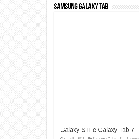
Samsung Galaxy Tab
Dashcam 70mai A810 Lite: Pi
NON Crederai a quanta LU
Cecotec Millor, recensione 
Chi l’ha detto che gli Ope
BENKS OMNIWARRIOR: Più d
Brondi Amico Vero 4G: Focus
Brondi Amico VERO 4G : Fo
Galaxy S II e Galaxy Tab 7”
4 Luglio, 2011
Samsung Galaxy S II
,
Samsung