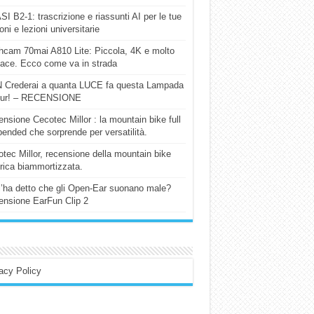
I B2-1: trascrizione e riassunti AI per le tue
ioni e lezioni universitarie
cam 70mai A810 Lite: Piccola, 4K e molto
cace. Ecco come va in strada
 Crederai a quanta LUCE fa questa Lampada
our! – RECENSIONE
nsione Cecotec Millor : la mountain bike full
ended che sorprende per versatilità.
tec Millor, recensione della mountain bike
trica biammortizzata.
l’ha detto che gli Open-Ear suonano male?
nsione EarFun Clip 2
acy Policy