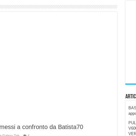
ccola, 4K e molto efficace. Ecco come va in strada
CE fa questa Lampada Letour! – RECENSIONE
della mountain bike elettrica biammortizzata.
n-Ear suonano male? Recensione EarFun Clip 2
i un semplice vetro temperato!
 su SOS, sicurezza e controllo da remoto.
cus su SOS e comandi da remoto
Artic
BAST
appo
PUL
 messi a confronto da Batista70
V600
VER
 Galaxy Tab
4