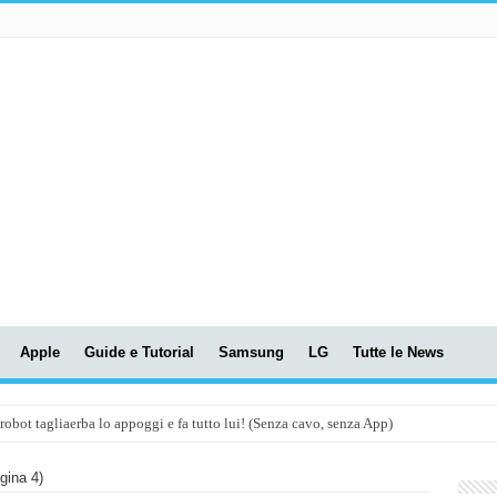
Apple
Guide e Tutorial
Samsung
LG
Tutte le News
t tagliaerba lo appoggi e fa tutto lui! (Senza cavo, senza App)
OLA! UWANT V600: Aspirapolvere senza fili con LASER VERDE!
ina 4)
assunti AI per le tue riunioni e lezioni universitarie