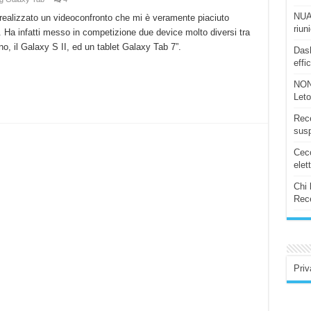
NUAS
realizzato un videoconfronto che mi è veramente piaciuto
riun
. Ha infatti messo in competizione due device molto diversi tra
o, il Galaxy S II, ed un tablet Galaxy Tab 7”.
Dash
effi
NON
Let
Rece
susp
Ceco
elet
Chi 
Rece
Priv