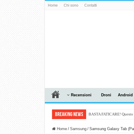
Home
Chi sono
Contatti
Recensioni
Droni
Android
Breaking News
BASTA FATICARE! Questo robo
PULISCE e SI SVUOTA DA S
Home
/
Samsung
/
Samsung Galaxy Tab (Pag
NUASI B2-1: trascrizione e ri