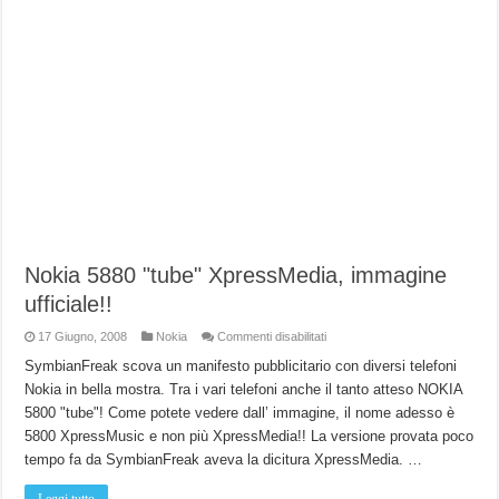
Nokia 5880 "tube" XpressMedia, immagine
ufficiale!!
su
17 Giugno, 2008
Nokia
Commenti disabilitati
Nokia
5880
SymbianFreak scova un manifesto pubblicitario con diversi telefoni
"tube"
Nokia in bella mostra. Tra i vari telefoni anche il tanto atteso NOKIA
XpressMedia,
immagine
5800 "tube"! Come potete vedere dall’ immagine, il nome adesso è
ufficiale!!
5800 XpressMusic e non più XpressMedia!! La versione provata poco
tempo fa da SymbianFreak aveva la dicitura XpressMedia. …
Leggi tutto