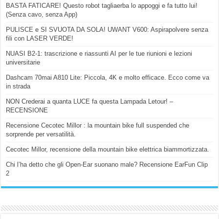
BASTA FATICARE! Questo robot tagliaerba lo appoggi e fa tutto lui!
(Senza cavo, senza App)
PULISCE e SI SVUOTA DA SOLA! UWANT V600: Aspirapolvere senza
fili con LASER VERDE!
NUASI B2-1: trascrizione e riassunti AI per le tue riunioni e lezioni
universitarie
Dashcam 70mai A810 Lite: Piccola, 4K e molto efficace. Ecco come va
in strada
NON Crederai a quanta LUCE fa questa Lampada Letour! –
RECENSIONE
Recensione Cecotec Millor : la mountain bike full suspended che
sorprende per versatilità.
Cecotec Millor, recensione della mountain bike elettrica biammortizzata.
Chi l’ha detto che gli Open-Ear suonano male? Recensione EarFun Clip
2