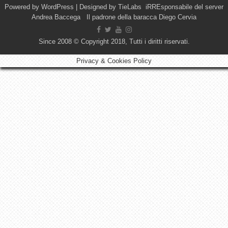
Powered by
WordPress
| Designed by
TieLabs
iRREsponsabile del server
Andrea Baccega Il padrone della baracca Diego Cervia
Since 2008 © Copyright 2018, Tutti i diritti riservati.
Privacy & Cookies Policy