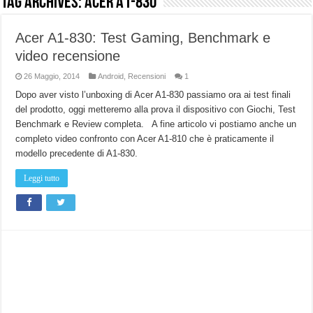
Tag Archives:
acer a1-830
NUASI B2-1: trascrizione e riassunti AI per le tue riunioni e lezioni universitarie
Acer A1-830: Test Gaming, Benchmark e
Dashcam 70mai A810 Lite: Piccola, 4K e molto efficace. Ecco come va in strada
video recensione
NON Crederai a quanta LUCE fa questa Lampada Letour! – RECENSIONE
26 Maggio, 2014
Android
,
Recensioni
1
Cecotec Millor, recensione della mountain bike elettrica biammortizzata.
Dopo aver visto l’unboxing di Acer A1-830 passiamo ora ai test finali
Chi l’ha detto che gli Open-Ear suonano male? Recensione EarFun Clip 2
del prodotto, oggi metteremo alla prova il dispositivo con Giochi, Test
Benchmark e Review completa. A fine articolo vi postiamo anche un
BENKS OMNIWARRIOR: Più di un semplice vetro temperato!
completo video confronto con Acer A1-810 che è praticamente il
Brondi Amico Vero 4G: Focus su SOS, sicurezza e controllo da remoto.
modello precedente di A1-830.
Brondi Amico VERO 4G : Focus su SOS e comandi da remoto
Leggi tutto