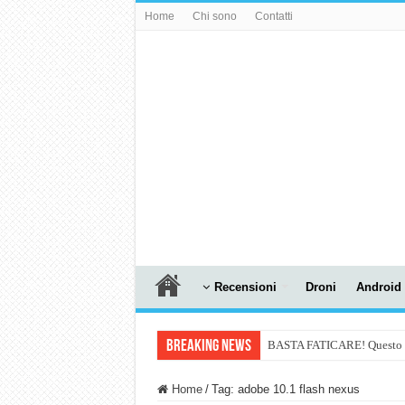
Home
Chi sono
Contatti
Recensioni
Droni
Android
Breaking News
BASTA FATICARE! Questo robo
PULISCE e SI SVUOTA DA S
Home
/
Tag:
adobe 10.1 flash nexus
NUASI B2-1: trascrizione e ri