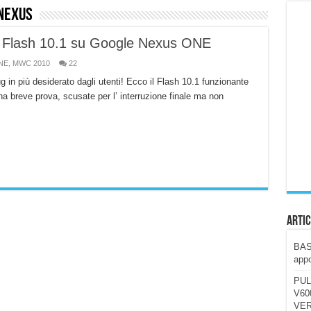
 nexus
ccola, 4K e molto efficace. Ecco come va in strada
 Flash 10.1 su Google Nexus ONE
CE fa questa Lampada Letour! – RECENSIONE
NE
,
MWC 2010
22
della mountain bike elettrica biammortizzata.
in più desiderato dagli utenti! Ecco il Flash 10.1 funzionante
n-Ear suonano male? Recensione EarFun Clip 2
 breve prova, scusate per l’ interruzione finale ma non
i un semplice vetro temperato!
 su SOS, sicurezza e controllo da remoto.
cus su SOS e comandi da remoto
Artic
BAST
appo
PUL
V600
VER