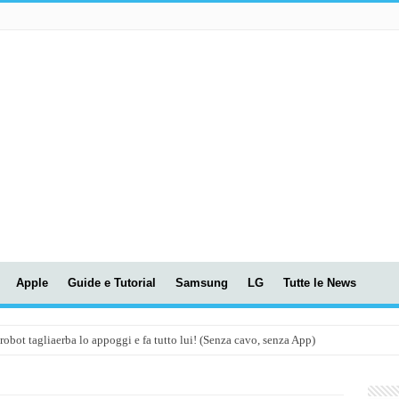
Apple
Guide e Tutorial
Samsung
LG
Tutte le News
t tagliaerba lo appoggi e fa tutto lui! (Senza cavo, senza App)
OLA! UWANT V600: Aspirapolvere senza fili con LASER VERDE!
assunti AI per le tue riunioni e lezioni universitarie