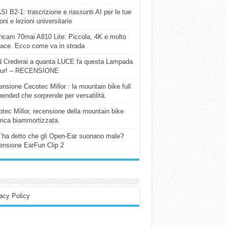
I B2-1: trascrizione e riassunti AI per le tue
ioni e lezioni universitarie
cam 70mai A810 Lite: Piccola, 4K e molto
cace. Ecco come va in strada
 Crederai a quanta LUCE fa questa Lampada
our! – RECENSIONE
nsione Cecotec Millor : la mountain bike full
ended che sorprende per versatilità.
tec Millor, recensione della mountain bike
trica biammortizzata.
l’ha detto che gli Open-Ear suonano male?
nsione EarFun Clip 2
acy Policy