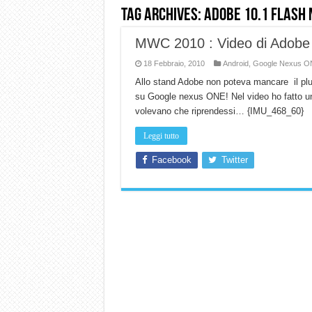
Tag Archives:
adobe 10.1 flash
Dashcam 70mai A810 Lite: Pi
MWC 2010 : Video di Adobe
NON Crederai a quanta LU
18 Febbraio, 2010
Android
,
Google Nexus O
Cecotec Millor, recensione 
Allo stand Adobe non poteva mancare il plug 
Chi l’ha detto che gli Ope
su Google nexus ONE! Nel video ho fatto una
BENKS OMNIWARRIOR: Più d
volevano che riprendessi… {IMU_468_60}
Brondi Amico Vero 4G: Focus
Leggi tutto
Brondi Amico VERO 4G : Fo
Facebook
Twitter