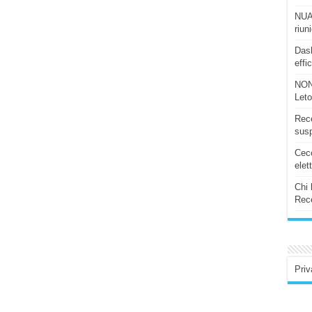
NUAS
riun
Dash
effi
NON
Let
Rece
susp
Ceco
elet
Chi 
Rece
Priv