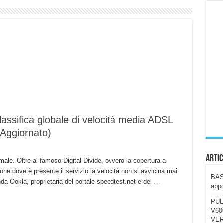
ccola, 4K e molto efficace. Ecco come va in strada
CE fa questa Lampada Letour! – RECENSIONE
della mountain bike elettrica biammortizzata.
n-Ear suonano male? Recensione EarFun Clip 2
i un semplice vetro temperato!
 su SOS, sicurezza e controllo da remoto.
cus su SOS e comandi da remoto
 classifica globale di velocità media ADSL
(Aggiornato)
Artic
le. Oltre al famoso Digital Divide, ovvero la copertura a
one dove è presente il servizio la velocità non si avvicina mai
BAST
enda Ookla, proprietaria del portale speedtest.net e del …
appo
PUL
V600
VER