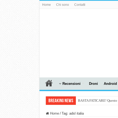
Home
Chi sono
Contatti
Recensioni
Droni
Android
Breaking News
BASTA FATICARE! Questo robo
PULISCE e SI SVUOTA DA S
Home
/
Tag:
adsl italia
NUASI B2-1: trascrizione e ri