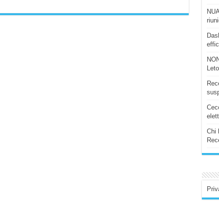
NUAS
riun
Dash
effi
NON
Let
Rece
susp
Ceco
elet
Chi 
Rece
Priv