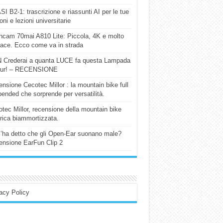
I B2-1: trascrizione e riassunti AI per le tue
ioni e lezioni universitarie
cam 70mai A810 Lite: Piccola, 4K e molto
cace. Ecco come va in strada
 Crederai a quanta LUCE fa questa Lampada
our! – RECENSIONE
nsione Cecotec Millor : la mountain bike full
ended che sorprende per versatilità.
tec Millor, recensione della mountain bike
trica biammortizzata.
l’ha detto che gli Open-Ear suonano male?
nsione EarFun Clip 2
acy Policy