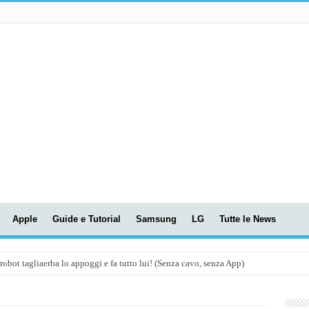
Apple
Guide e Tutorial
Samsung
LG
Tutte le News
t tagliaerba lo appoggi e fa tutto lui! (Senza cavo, senza App)
OLA! UWANT V600: Aspirapolvere senza fili con LASER VERDE!
assunti AI per le tue riunioni e lezioni universitarie