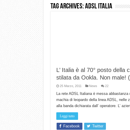
Tag Archives:
adsl italia
Dashcam 70mai A810 Lite: Pi
NON Crederai a quanta LU
Cecotec Millor, recensione 
Chi l’ha detto che gli Ope
BENKS OMNIWARRIOR: Più d
Brondi Amico Vero 4G: Focus
Brondi Amico VERO 4G : Fo
L’ Italia è al 70° posto della
stilata da Ookla. Non male! 
25 Marzo, 2011
News
22
La rete ADSL Italiana è messa abbastanza ma
machia di leopardo della linea ADSL, nelle z
alla banda dichiarata dall’ operatore. L’ azi
Leggi tutto
Facebook
Twitter