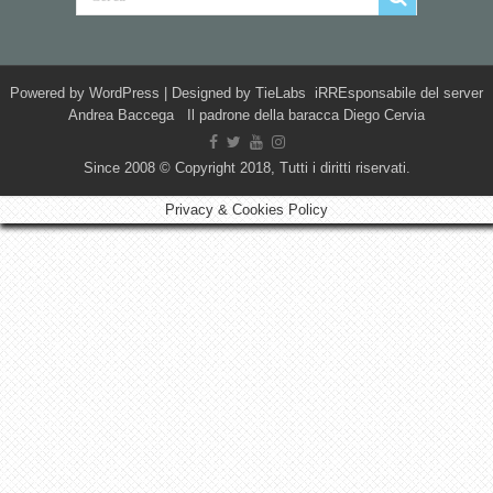
Powered by
WordPress
| Designed by
TieLabs
iRREsponsabile del server
Andrea Baccega Il padrone della baracca Diego Cervia
Since 2008 © Copyright 2018, Tutti i diritti riservati.
Privacy & Cookies Policy