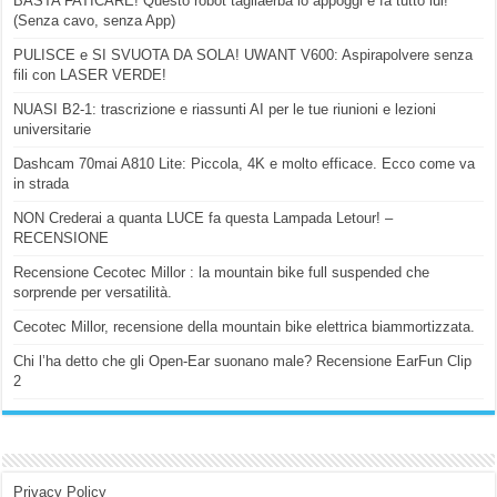
BASTA FATICARE! Questo robot tagliaerba lo appoggi e fa tutto lui!
(Senza cavo, senza App)
PULISCE e SI SVUOTA DA SOLA! UWANT V600: Aspirapolvere senza
fili con LASER VERDE!
NUASI B2-1: trascrizione e riassunti AI per le tue riunioni e lezioni
universitarie
Dashcam 70mai A810 Lite: Piccola, 4K e molto efficace. Ecco come va
in strada
NON Crederai a quanta LUCE fa questa Lampada Letour! –
RECENSIONE
Recensione Cecotec Millor : la mountain bike full suspended che
sorprende per versatilità.
Cecotec Millor, recensione della mountain bike elettrica biammortizzata.
Chi l’ha detto che gli Open-Ear suonano male? Recensione EarFun Clip
2
Privacy Policy