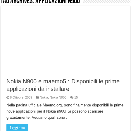
Tag Archives:
applicazioni n900
NUASI B2-1: trascrizione e riassunti AI per le tue riunioni e lezioni universitarie
Dashcam 70mai A810 Lite: Piccola, 4K e molto efficace. Ecco come va in strada
NON Crederai a quanta LUCE fa questa Lampada Letour! – RECENSIONE
Cecotec Millor, recensione della mountain bike elettrica biammortizzata.
Chi l’ha detto che gli Open-Ear suonano male? Recensione EarFun Clip 2
BENKS OMNIWARRIOR: Più di un semplice vetro temperato!
Brondi Amico Vero 4G: Focus su SOS, sicurezza e controllo da remoto.
Brondi Amico VERO 4G : Focus su SOS e comandi da remoto
Nokia N900 e maemo5 : Disponibili le prime
applicazioni da installare
8 Ottobre, 2009
Nokia
,
Nokia N900
15
Nella pagina ufficiale Maemo.org, sono finalmente disponibili le prime
nove applicazioni per il Nokia n900! Si possono scaricare
gratuitamente. Vediamo quali sono :
Leggi tutto