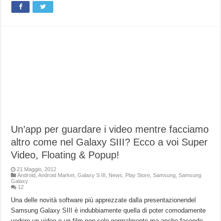
Un’app per guardare i video mentre facciamo
altro come nel Galaxy SIII? Ecco a voi Super
Video, Floating & Popup!
21 Maggio, 2012
Android
,
Android Market
,
Galaxy S III
,
News
,
Play Store
,
Samsung
,
Samsung
Galaxy
12
Una delle novità software più apprezzate dalla presentazionendel
Samsung Galaxy SIII è indubbiamente quella di poter comodamente
vedere un video o un film non solo normalmente ma anche facendo