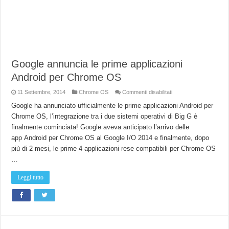
Google annuncia le prime applicazioni
Android per Chrome OS
su
11 Settembre, 2014
Chrome OS
Commenti disabilitati
Google
annuncia
Google ha annunciato ufficialmente le prime applicazioni Android per
le
Chrome OS, l’integrazione tra i due sistemi operativi di Big G è
prime
applicazioni
finalmente cominciata! Google aveva anticipato l’arrivo delle
Android
per
app Android per Chrome OS al Google I/O 2014 e finalmente, dopo
Chrome
OS
più di 2 mesi, le prime 4 applicazioni rese compatibili per Chrome OS
…
Leggi tutto