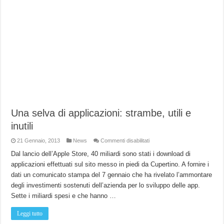
Una selva di applicazioni: strambe, utili e
inutili
su
21 Gennaio, 2013
News
Commenti disabilitati
Una
selva
Dal lancio dell’Apple Store, 40 miliardi sono stati i download di
di
applicazioni effettuati sul sito messo in piedi da Cupertino. A fornire i
applicazioni:
strambe,
dati un comunicato stampa del 7 gennaio che ha rivelato l’ammontare
utili
e
degli investimenti sostenuti dell’azienda per lo sviluppo delle app.
inutili
Sette i miliardi spesi e che hanno …
Leggi tutto