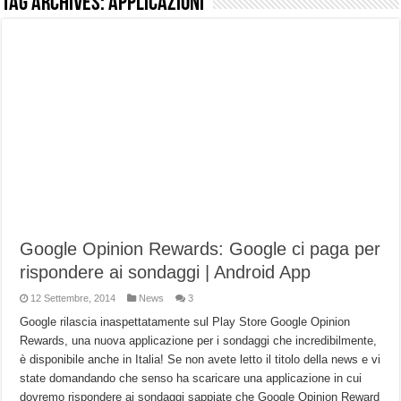
Tag Archives:
applicazioni
NUASI B2-1: trascrizione e riassunti AI per le tue riunioni e lezioni universitarie
Dashcam 70mai A810 Lite: Piccola, 4K e molto efficace. Ecco come va in strada
NON Crederai a quanta LUCE fa questa Lampada Letour! – RECENSIONE
Cecotec Millor, recensione della mountain bike elettrica biammortizzata.
Chi l’ha detto che gli Open-Ear suonano male? Recensione EarFun Clip 2
BENKS OMNIWARRIOR: Più di un semplice vetro temperato!
Brondi Amico Vero 4G: Focus su SOS, sicurezza e controllo da remoto.
Brondi Amico VERO 4G : Focus su SOS e comandi da remoto
Google Opinion Rewards: Google ci paga per
rispondere ai sondaggi | Android App
12 Settembre, 2014
News
3
Google rilascia inaspettatamente sul Play Store Google Opinion
Rewards, una nuova applicazione per i sondaggi che incredibilmente,
è disponibile anche in Italia! Se non avete letto il titolo della news e vi
state domandando che senso ha scaricare una applicazione in cui
dovremo rispondere ai sondaggi sappiate che Google Opinion Reward