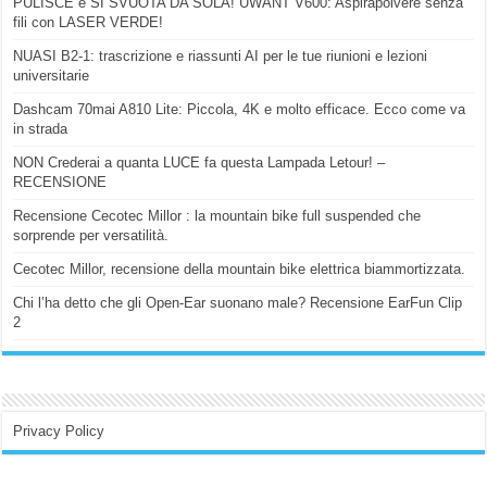
PULISCE e SI SVUOTA DA SOLA! UWANT V600: Aspirapolvere senza
fili con LASER VERDE!
NUASI B2-1: trascrizione e riassunti AI per le tue riunioni e lezioni
universitarie
Dashcam 70mai A810 Lite: Piccola, 4K e molto efficace. Ecco come va
in strada
NON Crederai a quanta LUCE fa questa Lampada Letour! –
RECENSIONE
Recensione Cecotec Millor : la mountain bike full suspended che
sorprende per versatilità.
Cecotec Millor, recensione della mountain bike elettrica biammortizzata.
Chi l’ha detto che gli Open-Ear suonano male? Recensione EarFun Clip
2
Privacy Policy