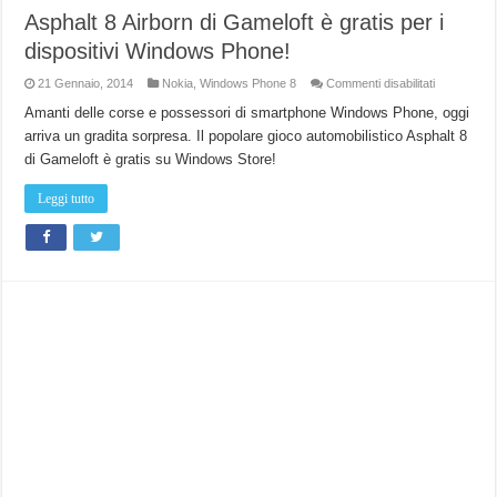
Asphalt 8 Airborn di Gameloft è gratis per i
dispositivi Windows Phone!
su
21 Gennaio, 2014
Nokia
,
Windows Phone 8
Commenti disabilitati
Asphalt
8
Amanti delle corse e possessori di smartphone Windows Phone, oggi
Airborn
arriva un gradita sorpresa. Il popolare gioco automobilistico Asphalt 8
di
Gameloft
di Gameloft è gratis su Windows Store!
è
gratis
per
Leggi tutto
i
dispositivi
Windows
Phone!