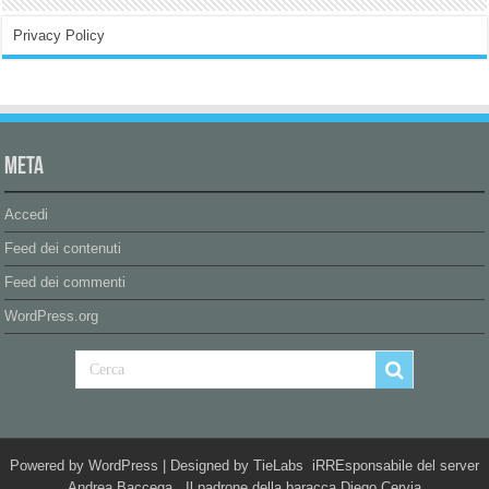
Privacy Policy
Meta
Accedi
Feed dei contenuti
Feed dei commenti
WordPress.org
Powered by
WordPress
| Designed by
TieLabs
iRREsponsabile del server
Andrea Baccega Il padrone della baracca Diego Cervia