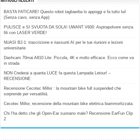
Articoli Recenti
BASTA FATICARE! Questo robot tagliaerba lo appoggi e fa tutto lui!
(Senza cavo, senza App)
PULISCE e SI SVUOTA DA SOLA! UWANT V600: Aspirapolvere senza
fili con LASER VERDE!
NUASI B2-1: trascrizione e riassunti AI per le tue riunioni e lezioni
universitarie
Dashcam 70mai A810 Lite: Piccola, 4K e molto efficace. Ecco come va
in strada
NON Crederai a quanta LUCE fa questa Lampada Letour! –
RECENSIONE
Recensione Cecotec Millor : la mountain bike full suspended che
sorprende per versatilità.
Cecotec Millor, recensione della mountain bike elettrica biammortizzata.
Chi l’ha detto che gli Open-Ear suonano male? Recensione EarFun Clip
2