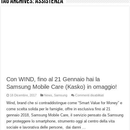
Tag Archives:
assistenza
NUASI B2-1: trascrizione e riassunti AI per le tue riunioni e lezioni universitarie
Dashcam 70mai A810 Lite: Piccola, 4K e molto efficace. Ecco come va in strada
NON Crederai a quanta LUCE fa questa Lampada Letour! – RECENSIONE
Cecotec Millor, recensione della mountain bike elettrica biammortizzata.
Chi l’ha detto che gli Open-Ear suonano male? Recensione EarFun Clip 2
BENKS OMNIWARRIOR: Più di un semplice vetro temperato!
Brondi Amico Vero 4G: Focus su SOS, sicurezza e controllo da remoto.
Brondi Amico VERO 4G : Focus su SOS e comandi da remoto
Con WIND, fino al 21 Gennaio hai la
Samsung Mobile Care (Kasko) in omaggio!
su
18 Dicembre, 2017
News
,
Samsung
Commenti disabilitati
Con
WIND,
Wind, brand che si contraddistingue come “Smart Value for Money” e
fino
come scelta solida per le famiglie, offre in esclusiva fino al 21
al
21
gennaio 2018, Samsung Mobile Care, il servizio pensato da Samsung
Gennaio
hai
per proteggere lo smartphone, strumento oggi al centro della vita
la
Samsung
sociale e lavorativa delle persone, dai danni …
Mobile