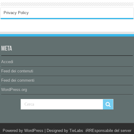
Privacy Policy
Meta
Accedi
Feed dei contenuti
Feed dei commenti
WordPress.org
Powered by
WordPress
| Designed by
TieLabs
iRREsponsabile del server