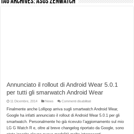
Tag Archives:
Asus Zenwatch
NUASI B2-1: trascrizione e riassunti AI per le tue riunioni e lezioni universitarie
Dashcam 70mai A810 Lite: Piccola, 4K e molto efficace. Ecco come va in strada
NON Crederai a quanta LUCE fa questa Lampada Letour! – RECENSIONE
Cecotec Millor, recensione della mountain bike elettrica biammortizzata.
Chi l’ha detto che gli Open-Ear suonano male? Recensione EarFun Clip 2
BENKS OMNIWARRIOR: Più di un semplice vetro temperato!
Brondi Amico Vero 4G: Focus su SOS, sicurezza e controllo da remoto.
Brondi Amico VERO 4G : Focus su SOS e comandi da remoto
Annunciato il rollout di Android Wear 5.0.1
per tutti gli smarwatch Android Wear
su
11 Dicembre, 2014
News
Commenti disabilitati
Annunciato
il
Finalmente anche Lollipop arriva sugli smartwatch Android Wear,
rollout
Google ha infatti annunciato il rollout di Android Wear 5.0.1 per gli
di
Android
smartwatch. Personalmente ho già ricevuto l’aggiornamento sul mio
Wear
5.0.1
LG G Watch R e, oltre al breve changelog riportato da Google, sono
per
tutti