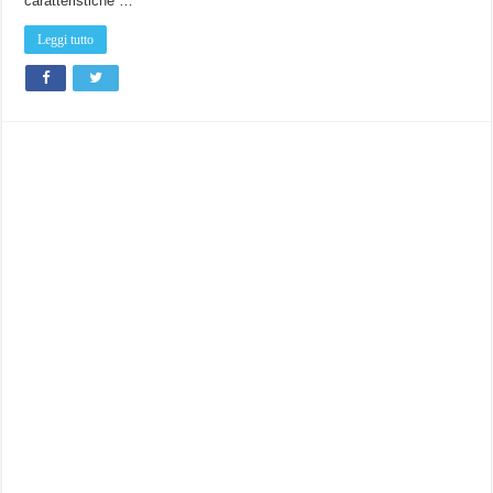
caratteristiche …
qualità!
Leggi tutto