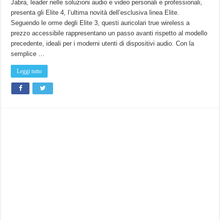
annuncia
Jabra, leader nelle soluzioni audio e video personali e professionali,
Elite
presenta gli Elite 4, l’ultima novità dell’esclusiva linea Elite.
4,
i
Seguendo le orme degli Elite 3, questi auricolari true wireless a
nuovi
auricolari
prezzo accessibile rappresentano un passo avanti rispetto al modello
con
ANC,
precedente, ideali per i moderni utenti di dispositivi audio. Con la
multipoint
semplice …
e
super
batteria
Leggi tutto
a
99€!