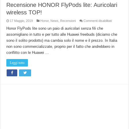
Recensione HONOR FlyPods lite: Auricolari
wireless TOP!
su
17 Maggio, 2019
Honor
,
News
,
Recensioni
Commenti disabilitati
Recensione
HONOR
Honor FlyPods lite sono un paio di auricolari senza fili che
FlyPods
assomigliano in tutto e per tutto alle Huawei freebuds (diciamo che
lite:
Auricolari
sono il solito prodotto) ma cambia solo il nome e il prezzo. In Italia
wireless
TOP!
non sono commercializzate, proprio per il fatto che andrebbero in
conflitto con le Huawei …
Leggi tutto