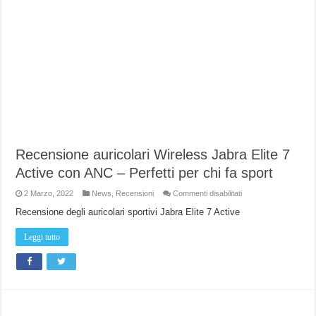
Recensione auricolari Wireless Jabra Elite 7
Active con ANC – Perfetti per chi fa sport
su
2 Marzo, 2022
News
,
Recensioni
Commenti disabilitati
Recensione
auricolari
Recensione degli auricolari sportivi Jabra Elite 7 Active
Wireless
Jabra
Elite
Leggi tutto
7
Active
con
ANC
–
Perfetti
per
chi
fa