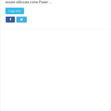
spesi
essere utilizzata come Power …
bene!
Leggi tutto