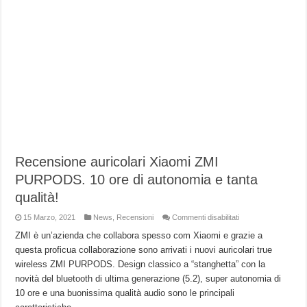
Recensione auricolari Xiaomi ZMI
PURPODS. 10 ore di autonomia e tanta
qualità!
su
15 Marzo, 2021
News
,
Recensioni
Commenti disabilitati
Recensione
auricolari
ZMI è un’azienda che collabora spesso com Xiaomi e grazie a
Xiaomi
questa proficua collaborazione sono arrivati i nuovi auricolari true
ZMI
PURPODS.
wireless ZMI PURPODS. Design classico a “stanghetta” con la
10
ore
novità del bluetooth di ultima generazione (5.2), super autonomia di
di
autonomia
10 ore e una buonissima qualità audio sono le principali
e
tanta