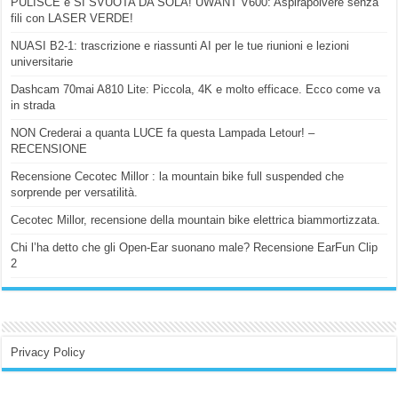
PULISCE e SI SVUOTA DA SOLA! UWANT V600: Aspirapolvere senza
fili con LASER VERDE!
NUASI B2-1: trascrizione e riassunti AI per le tue riunioni e lezioni
universitarie
Dashcam 70mai A810 Lite: Piccola, 4K e molto efficace. Ecco come va
in strada
NON Crederai a quanta LUCE fa questa Lampada Letour! –
RECENSIONE
Recensione Cecotec Millor : la mountain bike full suspended che
sorprende per versatilità.
Cecotec Millor, recensione della mountain bike elettrica biammortizzata.
Chi l’ha detto che gli Open-Ear suonano male? Recensione EarFun Clip
2
Privacy Policy