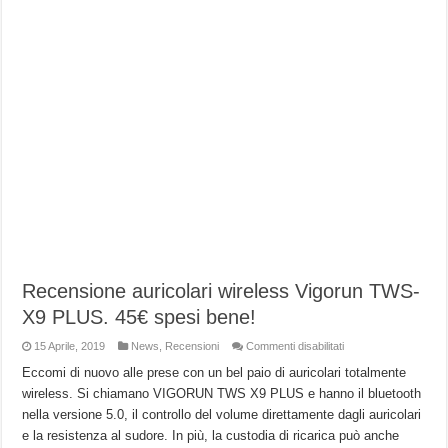
Recensione auricolari wireless Vigorun TWS-
X9 PLUS. 45€ spesi bene!
su
15 Aprile, 2019
News
,
Recensioni
Commenti disabilitati
Recensione
auricolari
Eccomi di nuovo alle prese con un bel paio di auricolari totalmente
wireless
wireless. Si chiamano VIGORUN TWS X9 PLUS e hanno il bluetooth
Vigorun
TWS-
nella versione 5.0, il controllo del volume direttamente dagli auricolari
X9
PLUS.
e la resistenza al sudore. In più, la custodia di ricarica può anche
45€