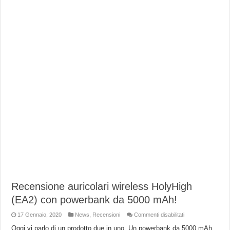
Recensione auricolari wireless HolyHigh
(EA2) con powerbank da 5000 mAh!
su
17 Gennaio, 2020
News
,
Recensioni
Commenti disabilitati
Recensione
auricolari
Oggi vi parlo di un prodotto due in uno. Un powerbank da 5000 mAh