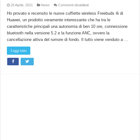
su
20 Aprile, 2021
News
Commenti disabilitati
Recensione
auricolari
Ho provato e recensito le nuove cuffiette wireless Freebuds 4i di
Huawei
Huawei, un prodotto veramente interessante che ha tra le
Freebuds
4i
caratteristiche principali una autonomia di ben 10 ore, connessione
:
Sono
bluetooth nella versione 5.2 e la funzione ANC, ovvero la
ottime
con
cancellazione attiva del rumore di fondo. Il tutto viene venduto a …
super
autonomia!
Leggi tutto