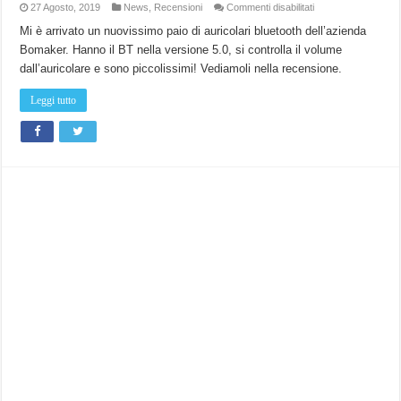
su
27 Agosto, 2019
News
,
Recensioni
Commenti disabilitati
Recensione
auricolari
Mi è arrivato un nuovissimo paio di auricolari bluetooth dell’azienda
bluetooth
Bomaker. Hanno il BT nella versione 5.0, si controlla il volume
BOMAKER.
Piccoli,
dall’auricolare e sono piccolissimi! Vediamoli nella recensione.
ma
sorprendenti!
Leggi tutto