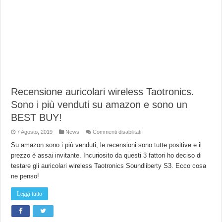
Recensione auricolari wireless Taotronics.
Sono i più venduti su amazon e sono un
BEST BUY!
su
7 Agosto, 2019
News
Commenti disabilitati
Recensione
auricolari
Su amazon sono i più venduti, le recensioni sono tutte positive e il
wireless
prezzo è assai invitante. Incuriosito da questi 3 fattori ho deciso di
Taotronics.
Sono
testare gli auricolari wireless Taotronics Soundliberty S3. Ecco cosa
i
più
ne penso!
venduti
su
amazon
Leggi tutto
e
sono
un
BEST
BUY!