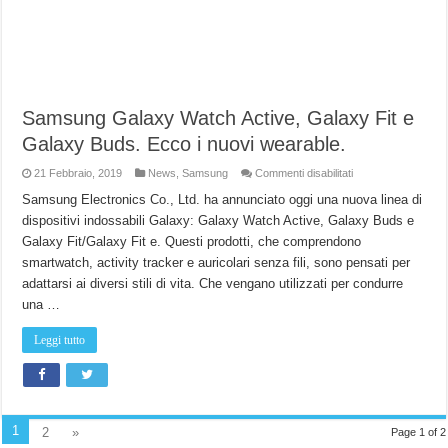
Samsung Galaxy Watch Active, Galaxy Fit e
Galaxy Buds. Ecco i nuovi wearable.
su
21 Febbraio, 2019
News
,
Samsung
Commenti disabilitati
Samsung
Galaxy
Samsung Electronics Co., Ltd. ha annunciato oggi una nuova linea di
Watch
dispositivi indossabili Galaxy: Galaxy Watch Active, Galaxy Buds e
Active,
Galaxy
Galaxy Fit/Galaxy Fit e. Questi prodotti, che comprendono
Fit
e
smartwatch, activity tracker e auricolari senza fili, sono pensati per
Galaxy
Buds.
adattarsi ai diversi stili di vita. Che vengano utilizzati per condurre
Ecco
una …
i
nuovi
wearable.
Leggi tutto
1
2
»
Page 1 of 2