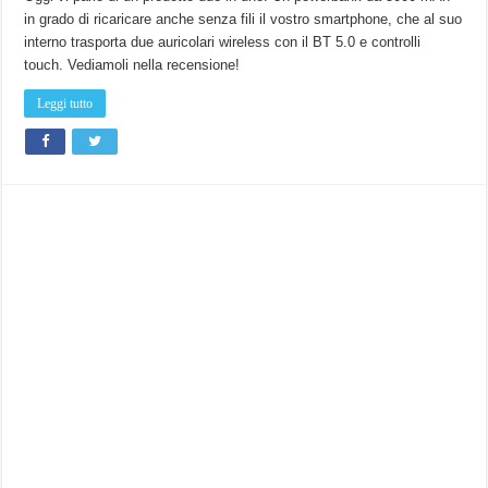
wireless
in grado di ricaricare anche senza fili il vostro smartphone, che al suo
HolyHigh
(EA2)
interno trasporta due auricolari wireless con il BT 5.0 e controlli
con
powerbank
touch. Vediamoli nella recensione!
da
5000
mAh!
Leggi tutto