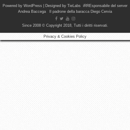
Powered by
WordPress
| Designed by
TieLabs
iRREsponsabile del server
Andrea Baccega Il padrone della baracca Diego Cervia
Since 2008 © Copyright 2018, Tutti i diritti riservati.
Privacy & Cookies Policy