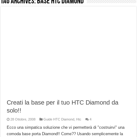
Tag Archives:
Base HTC Diamond
NUASI B2-1: trascrizione e riassunti AI per le tue riunioni e lezioni universitarie
Dashcam 70mai A810 Lite: Piccola, 4K e molto efficace. Ecco come va in strada
NON Crederai a quanta LUCE fa questa Lampada Letour! – RECENSIONE
Cecotec Millor, recensione della mountain bike elettrica biammortizzata.
Chi l’ha detto che gli Open-Ear suonano male? Recensione EarFun Clip 2
BENKS OMNIWARRIOR: Più di un semplice vetro temperato!
Brondi Amico Vero 4G: Focus su SOS, sicurezza e controllo da remoto.
Brondi Amico VERO 4G : Focus su SOS e comandi da remoto
Creati la base per il tuo HTC Diamond da
solo!!
28 Ottobre, 2008
Guide HTC Diamond
,
Htc
4
Ecco una simpatica soluzione che vi permetterà di "costruirvi" una
comoda base porta Diamond!! Come?? Usando semplicemente la