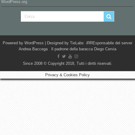
WordPress.org
Powered by
WordPress
| Designed by
TieLabs
iRREsponsabile del server
Andrea Baccega Il padrone della baracca Diego Cervia
Since 2008 © Copyright 2018, Tutti i diritti riservati.
Privacy & Cookies Policy