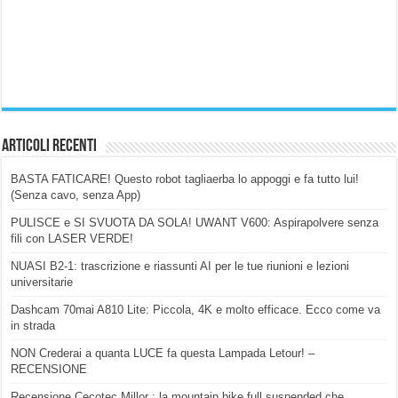
Articoli Recenti
BASTA FATICARE! Questo robot tagliaerba lo appoggi e fa tutto lui!
(Senza cavo, senza App)
PULISCE e SI SVUOTA DA SOLA! UWANT V600: Aspirapolvere senza
fili con LASER VERDE!
NUASI B2-1: trascrizione e riassunti AI per le tue riunioni e lezioni
universitarie
Dashcam 70mai A810 Lite: Piccola, 4K e molto efficace. Ecco come va
in strada
NON Crederai a quanta LUCE fa questa Lampada Letour! –
RECENSIONE
Recensione Cecotec Millor : la mountain bike full suspended che