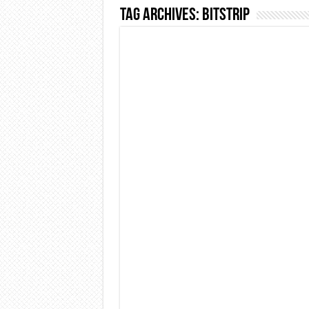
Tag Archives:
bitstrip
Dashcam 70mai A810 Lite: Pi
NON Crederai a quanta LU
Cecotec Millor, recensione 
Chi l’ha detto che gli Ope
BENKS OMNIWARRIOR: Più d
Brondi Amico Vero 4G: Focus
Brondi Amico VERO 4G : Fo