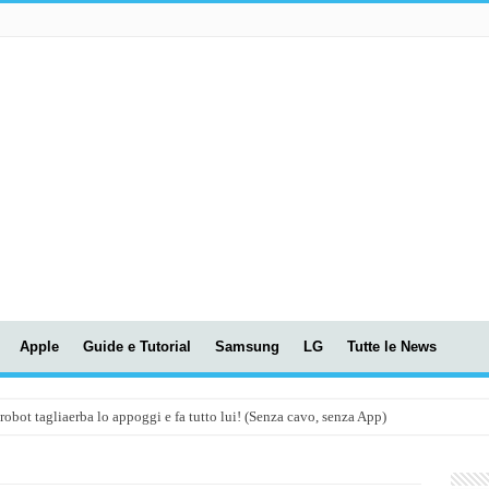
Apple
Guide e Tutorial
Samsung
LG
Tutte le News
t tagliaerba lo appoggi e fa tutto lui! (Senza cavo, senza App)
OLA! UWANT V600: Aspirapolvere senza fili con LASER VERDE!
assunti AI per le tue riunioni e lezioni universitarie