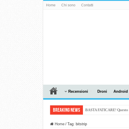
Home
Chi sono
Contatti
Recensioni
Droni
Android
Breaking News
BASTA FATICARE! Questo robo
PULISCE e SI SVUOTA DA S
Home
/
Tag:
bitstrip
NUASI B2-1: trascrizione e ri