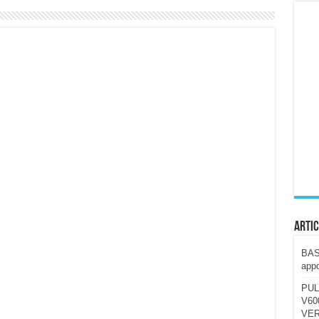
ccola, 4K e molto efficace. Ecco come va in strada
CE fa questa Lampada Letour! – RECENSIONE
della mountain bike elettrica biammortizzata.
n-Ear suonano male? Recensione EarFun Clip 2
i un semplice vetro temperato!
 su SOS, sicurezza e controllo da remoto.
cus su SOS e comandi da remoto
Artic
BAST
appo
PUL
V600
VER