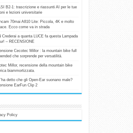
I B2-1: trascrizione e riassunti AI per le tue
ioni e lezioni universitarie
cam 70mai A810 Lite: Piccola, 4K e molto
cace. Ecco come va in strada
 Crederai a quanta LUCE fa questa Lampada
our! – RECENSIONE
nsione Cecotec Millor : la mountain bike full
ended che sorprende per versatilità.
tec Millor, recensione della mountain bike
trica biammortizzata.
l’ha detto che gli Open-Ear suonano male?
nsione EarFun Clip 2
acy Policy