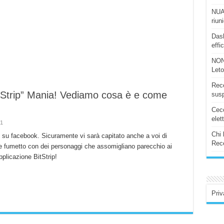
NUAS
riun
Dash
effi
NON
Let
Rece
tStrip” Mania! Vediamo cosa è e come
susp
Ceco
elet
1
Chi 
o su facebook. Sicuramente vi sarà capitato anche a voi di
Rece
le fumetto con dei personaggi che assomigliano parecchio ai
pplicazione BitStrip!
Priv