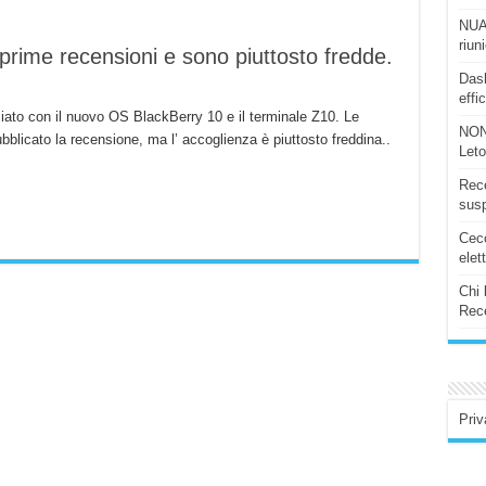
NUAS
riun
 prime recensioni e sono piuttosto fredde.
Dash
effi
ziato con il nuovo OS BlackBerry 10 e il terminale Z10. Le
NON
blicato la recensione, ma l’ accoglienza è piuttosto freddina..
Let
Rece
susp
Ceco
elet
Chi 
Rece
Priv