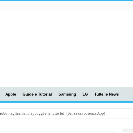
Apple
Guide e Tutorial
Samsung
LG
Tutte le News
t tagliaerba lo appoggi e fa tutto lui! (Senza cavo, senza App)
OLA! UWANT V600: Aspirapolvere senza fili con LASER VERDE!
assunti AI per le tue riunioni e lezioni universitarie