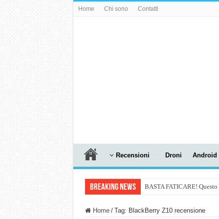
Home
Chi sono
Contatti
Recensioni
Droni
Android
Breaking News
BASTA FATICARE! Questo robo
PULISCE e SI SVUOTA DA S
Home
/
Tag:
BlackBerry Z10 recensione
NUASI B2-1: trascrizione e ri