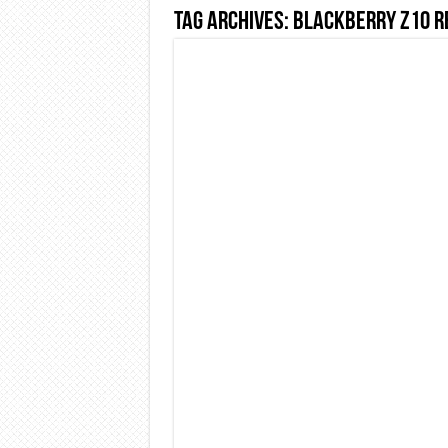
Tag Archives:
BlackBerry Z10 r
Dashcam 70mai A810 Lite: Pi
NON Crederai a quanta LU
Cecotec Millor, recensione 
Chi l’ha detto che gli Ope
BENKS OMNIWARRIOR: Più d
Brondi Amico Vero 4G: Focus
Brondi Amico VERO 4G : Fo