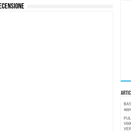
ecensione
ccola, 4K e molto efficace. Ecco come va in strada
CE fa questa Lampada Letour! – RECENSIONE
della mountain bike elettrica biammortizzata.
n-Ear suonano male? Recensione EarFun Clip 2
i un semplice vetro temperato!
 su SOS, sicurezza e controllo da remoto.
cus su SOS e comandi da remoto
Artic
BAST
appo
PUL
V600
VER