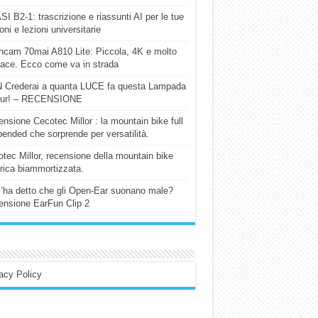
I B2-1: trascrizione e riassunti AI per le tue
ioni e lezioni universitarie
cam 70mai A810 Lite: Piccola, 4K e molto
cace. Ecco come va in strada
 Crederai a quanta LUCE fa questa Lampada
our! – RECENSIONE
nsione Cecotec Millor : la mountain bike full
ended che sorprende per versatilità.
tec Millor, recensione della mountain bike
trica biammortizzata.
l’ha detto che gli Open-Ear suonano male?
nsione EarFun Clip 2
acy Policy