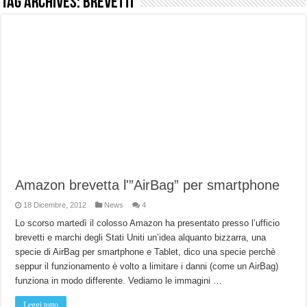
Tag Archives:
brevetti
NUASI B2-1: trascrizione e riassunti AI per le tue riunioni e lezioni universitarie
Dashcam 70mai A810 Lite: Piccola, 4K e molto efficace. Ecco come va in strada
NON Crederai a quanta LUCE fa questa Lampada Letour! – RECENSIONE
Cecotec Millor, recensione della mountain bike elettrica biammortizzata.
Chi l’ha detto che gli Open-Ear suonano male? Recensione EarFun Clip 2
BENKS OMNIWARRIOR: Più di un semplice vetro temperato!
Brondi Amico Vero 4G: Focus su SOS, sicurezza e controllo da remoto.
Brondi Amico VERO 4G : Focus su SOS e comandi da remoto
Amazon brevetta l'”AirBag” per smartphone
18 Dicembre, 2012
News
4
Lo scorso martedì il colosso Amazon ha presentato presso l’ufficio
brevetti e marchi degli Stati Uniti un’idea alquanto bizzarra, una
specie di AirBag per smartphone e Tablet, dico una specie perchè
seppur il funzionamento è volto a limitare i danni (come un AirBag)
funziona in modo differente. Vediamo le immagini …
Leggi tutto