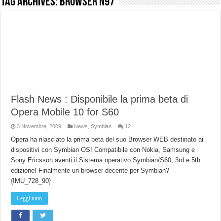
Tag Archives:
Browser N97
NUASI B2-1: trascrizione e riassunti AI per le tue riunioni e lezioni universitarie
Dashcam 70mai A810 Lite: Piccola, 4K e molto efficace. Ecco come va in strada
NON Crederai a quanta LUCE fa questa Lampada Letour! – RECENSIONE
Cecotec Millor, recensione della mountain bike elettrica biammortizzata.
Chi l’ha detto che gli Open-Ear suonano male? Recensione EarFun Clip 2
BENKS OMNIWARRIOR: Più di un semplice vetro temperato!
Flash News : Disponibile la prima beta di
Brondi Amico Vero 4G: Focus su SOS, sicurezza e controllo da remoto.
Opera Mobile 10 for S60
Brondi Amico VERO 4G : Focus su SOS e comandi da remoto
3 Novembre, 2009
News
,
Symbian
12
Opera ha rilasciato la prima beta del suo Browser WEB destinato ai
dispositivi con Symbian OS! Compatibile con Nokia, Samsung e
Sony Ericsson aventi il Sistema operativo Symbian/S60, 3rd e 5th
edizione! Finalmente un browser decente per Symbian?
{IMU_728_90}
Leggi tutto